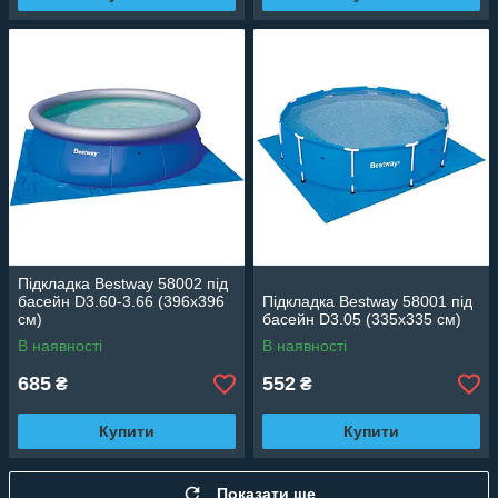
Підкладка Bestway 58002 під
басейн D3.60-3.66 (396х396
Підкладка Bestway 58001 під
см)
басейн D3.05 (335х335 см)
В наявності
В наявності
685
552
₴
₴
Купити
Купити
Показати ще