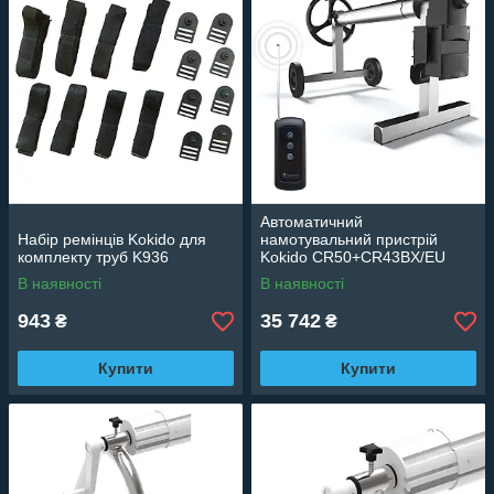
Автоматичний
Набір ремінців Kokido для
намотувальний пристрій
комплекту труб K936
Kokido CR50+CR43BX/EU
В наявності
В наявності
943
35 742
₴
₴
Купити
Купити