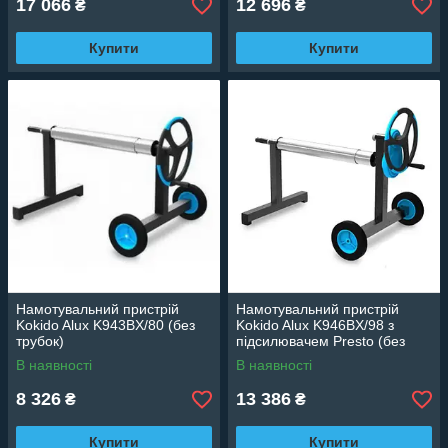
17 066
12 696
₴
₴
Купити
Купити
Намотувальний пристрій
Намотувальний пристрій
Kokido Alux K943BX/80 (без
Kokido Alux K946BX/98 з
трубок)
підсилювачем Presto (без
трубок)
В наявності
В наявності
8 326
13 386
₴
₴
Купити
Купити