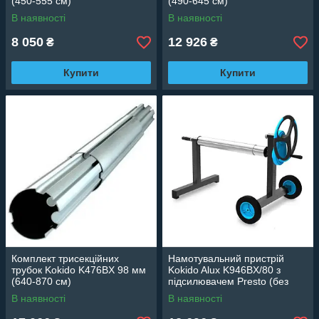
(450-555 см)
(490-645 см)
В наявності
В наявності
8 050
12 926
₴
₴
Купити
Купити
Комплект трисекційних
Намотувальний пристрій
трубок Kokido K476BX 98 мм
Kokido Alux K946BX/80 з
(640-870 см)
підсилювачем Presto (без
трубок)
В наявності
В наявності