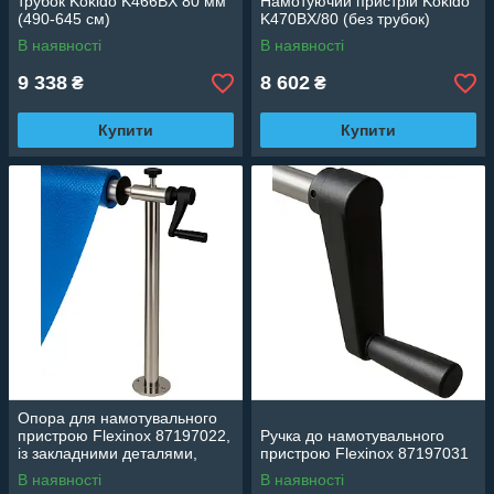
трубок Kokido K466BX 80 мм
Намотуючий пристрій Kokido
(490-645 см)
K470BX/80 (без трубок)
В наявності
В наявності
9 338
8 602
₴
₴
Купити
Купити
Опора для намотувального
пристрою Flexinox 87197022,
Ручка до намотувального
із закладними деталями,
пристрою Flexinox 87197031
фланець
В наявності
В наявності