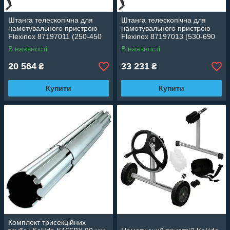
Штанга телескопічна для
Штанга телескопічна для
намотувального пристрою
намотувального пристрою
Flexinox 87197011 (250-450
Flexinox 87197013 (530-690
см)
см)
В наявності
В наявності
20 564
33 231
₴
₴
Купити
Купити
Комплект трисекційних