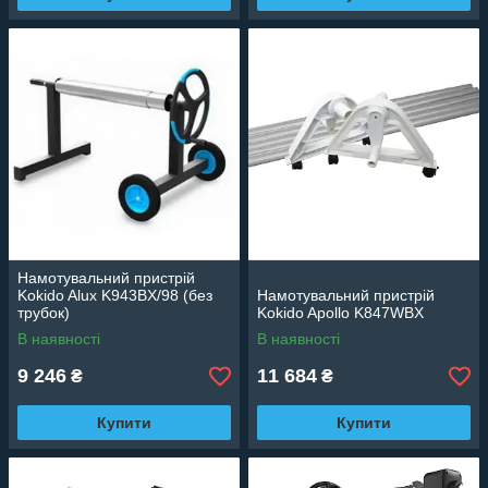
Намотувальний пристрій
Kokido Alux K943BX/98 (без
Намотувальний пристрій
трубок)
Kokido Apollo K847WBX
В наявності
В наявності
9 246
11 684
₴
₴
Купити
Купити