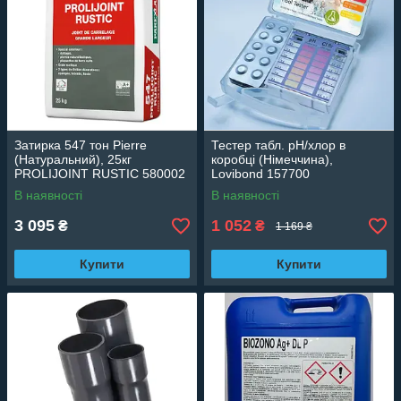
Затирка 547 тон Pierre
Тестер табл. рН/хлор в
(Натуральний), 25кг
коробці (Німеччина),
PROLIJOINT RUSTIC 580002
Lovibond 157700
В наявності
В наявності
3 095
1 052
₴
₴
1 169 ₴
Купити
Купити