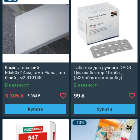
Камінь терасний
Таблетки для ручного DPD3.
50х50х2.4см, гама Piana, тон
Ціна за блістер 10табл.,
білий , м2 310149
(500таблеток в коробці)
Lovibond (Німеччина)
В наявності
В наявності
511292BT
3 305
99
₴
₴
5 084 ₴
Купити
Купити
–10%