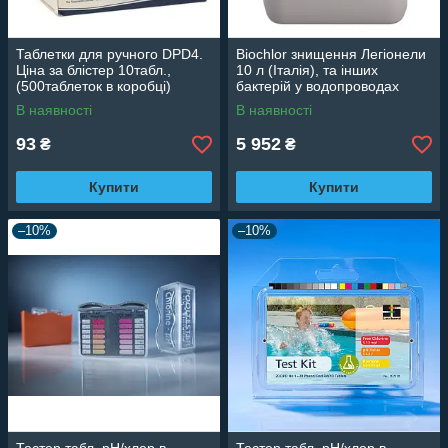
Таблетки для ручного DPD4.
Biochlor знищення Легіонели
Ціна за блістер 10табл.,
10 л (Італія), та інших
(500таблеток в коробці)
бактерій у водопроводах
Lovibond (Німеччина)
860202017
В наявності
В наявності
511572BT
93
5 952
₴
₴
Купити
Купити
–10%
–10%