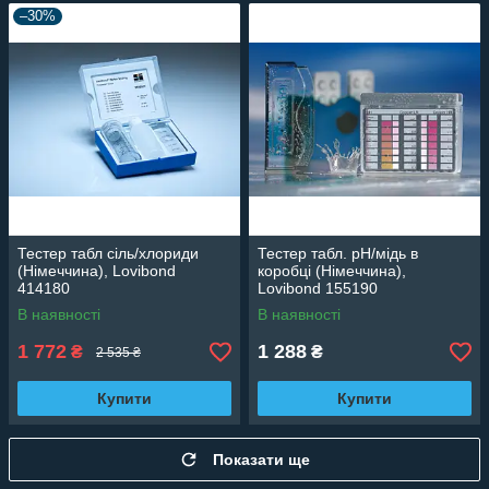
–30%
Тестер табл сіль/хлориди
Тестер табл. рН/мідь в
(Німеччина), Lovibond
коробці (Німеччина),
414180
Lovibond 155190
В наявності
В наявності
1 772
1 288
₴
₴
2 535 ₴
Купити
Купити
Показати ще