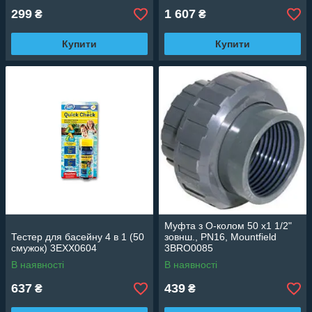
299
1 607
₴
₴
Купити
Купити
Муфта з О-колом 50 х1 1/2"
Тестер для басейну 4 в 1 (50
зовнш., PN16, Mountfield
смужок) 3EXX0604
3BRO0085
В наявності
В наявності
637
439
₴
₴