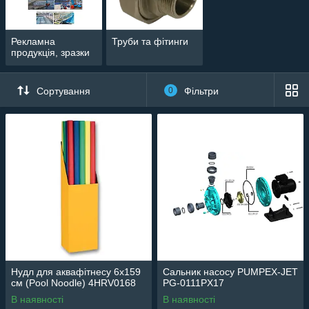
Рекламна
Труби та фітинги
продукція, зразки
Сортування
0
Фільтри
Нудл для аквафітнесу 6х159
Сальник насосу PUMPEX-JET
см (Pool Noodle) 4HRV0168
PG-0111PX17
В наявності
В наявності