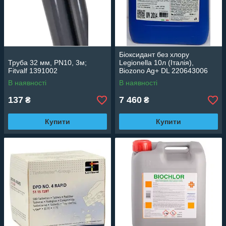
Біоксидант без хлору
Труба 32 мм, PN10, 3м;
Legionella 10л (Італія),
Fitvalf 1391002
Biozono Ag+ DL 220643006
В наявності
В наявності
137
7 460
₴
₴
Купити
Купити