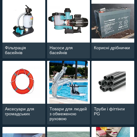
Фільтрація
Насоси для
Корисні дрібнички
басейнів
басейнів
Аксесуари для
Товари для людей
Труби і фіттінги
громадських
з обмеженою
PG
руховою
активністю