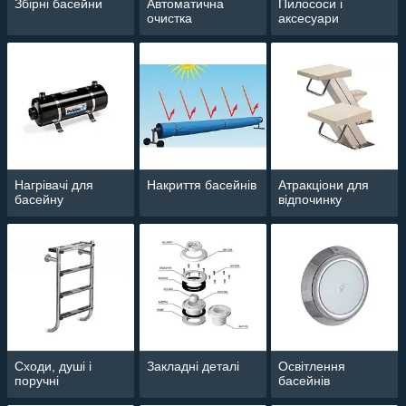
Збірні басейни
Автоматична
Пилососи і
очистка
аксесуари
Нагрівачі для
Накриття басейнів
Атракціони для
басейну
відпочинку
Сходи, душі і
Закладні деталі
Освітлення
поручні
басейнів