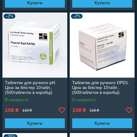
Купити
Купити
–2%
–2%
Таблетки для ручного рН.
Таблетки для ручного DPD1.
Ціна за блістер 10табл.,
Ціна за блістер 10табл.,
(500таблеток в коробці)
(500таблеток в коробці)
Lovibond (Німеччина)
Lovibond (Німеччина)
В наявності
В наявності
511792BT
511312BT
108
108
₴
₴
110 ₴
110 ₴
Купити
Купити
–35%