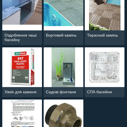
Оздоблення чаші
Бортовий камінь
Терасний камінь
басейну
Хімія для каменя
Садові фонтани
СПА басейни