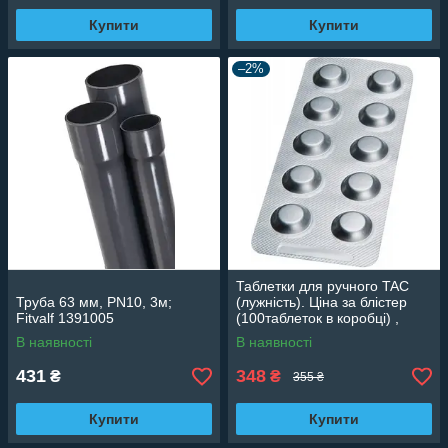
Купити
Купити
–2%
Таблетки для ручного TAC
Труба 63 мм, PN10, 3м;
(лужність). Ціна за блістер
Fitvalf 1391005
(100таблеток в коробці) ,
Lovibond (Німеччина)
В наявності
В наявності
516040BT
431
348
₴
₴
355 ₴
Купити
Купити