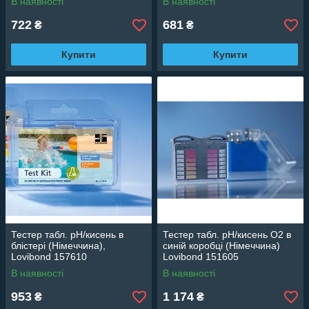
В наявності
В наявності
722
681
₴
₴
Купити
Купити
Тестер табл. рН/кисень в
Тестер табл. рН/кисень О2 в
блістері (Німеччина),
синій коробці (Німеччина)
Lovibond 157610
Lovibond 151605
В наявності
В наявності
953
1 174
₴
₴