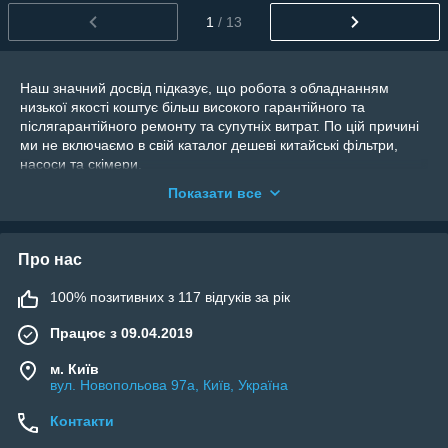
1
/ 13
Наш значний досвід підказує, що робота з обладнанням
низької якості коштує більш високого гарантійного та
післягарантійного ремонту та супутніх витрат. По цій причині
ми не включаємо в свій каталог дешеві китайські фільтри,
насоси та скімери.
Наприклад всі насоси, які ми постачаємо, виробляються на
Показати все
італійському заводі, який є постачальником іменитих
німецьких виробників насосів для басейнів.
Шановні власники басейнів, продукцію, яка представлена на
Про нас
нашому сайті, можна купити практично в будь якій компанії,
яка будує басейни в Україні.
100% позитивних з 117 відгуків за рік
PG-pool
®
- офіційний дистриб'ютор обладнання та
Працює з 09.04.2019
матеріалів для басейнів. Більшість товарів
постачається на ексклюзивній основі.
м. Київ
вул. Новопольова 97а, Київ, Україна
Ліфти для інвалідів та інше інклюзивне обладнання;
оздоблення чаші і борту басейну; піщані, картриджі, рукавні
Контакти
чи діатомові фільтри; насоси; закладні деталі в т.ч. багато
прожекторів; автоматика, корисні дрібнички та запчастини;