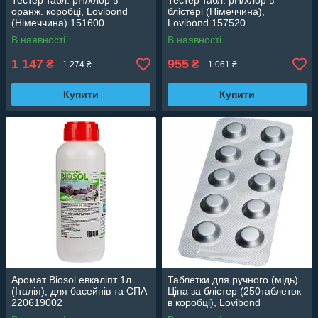
Тестер табл. рН/хлор в
Тестер табл. рН/хлор в
оранж. коробці, Lovibond
блістері (Німеччина),
(Німеччина) 151600
Lovibond 157520
В наявності
В наявності
1 147
955
₴
₴
1 274 ₴
1 061 ₴
Купити
Купити
Аромат Biosol евкаліпт 1л
Таблетки для ручного (мідь).
(Італія), для басейнів та СПА
Ціна за блістер (250таблеток
220619002
в коробці), Lovibond
(Німеччина) 513551BT