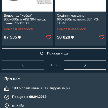
Водоспад "Кобра"
Cидіння масажне
900х600мм AISI 304 неірж.
660х260мм, нерж. 304 PG-
сталь PG-11193
11340
Немає в наявності
Немає в наявності
87 535
58 828
₴
₴
Показати ще
1
/ 2
Про нас
100% позитивних з 117 відгуків за рік
Працює з 09.04.2019
м. Київ