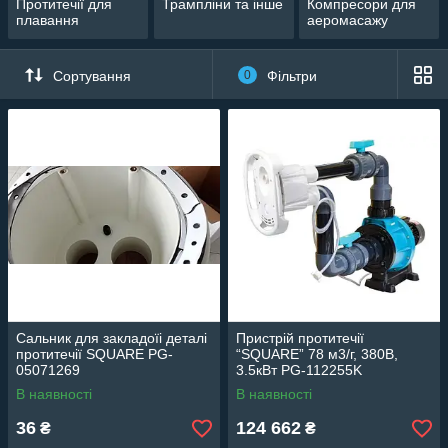
Протитечії для
Трампліни та інше
Компресори для
плавання
аеромасажу
Сортування
0
Фільтри
Сальник для закладоїі деталі
Пристрій протитечії
протитечії SQUARE PG-
“SQUARE” 78 м3/г, 380В,
05071269
3.5кВт PG-112255K
В наявності
В наявності
36
124 662
₴
₴