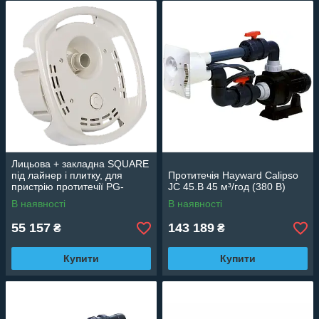
Лицьова + закладна SQUARE
під лайнер і плитку, для
Протитечія Hayward Calipso
пристрію протитечії PG-
JC 45.B 45 м³/год (380 В)
11224K
В наявності
В наявності
55 157
143 189
₴
₴
Купити
Купити