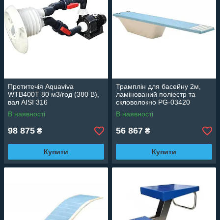
Протитечія Aquaviva
Трамплін для басейну 2м,
WTB400T 80 м3/год (380 В),
ламінований поліестр та
вал AISI 316
скловолокно PG-03420
В наявності
В наявності
98 875
56 867
₴
₴
Купити
Купити