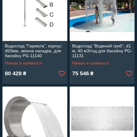
Водоспад "Гармата", корпус
Водоспад "Водяний гриб", d1
d50мм, змінна насадка, для
м, 40 м3/год для басейну PG-
басейну PG-11140
11131
Немає в наявності
Немає в наявності
80 428
75 546
₴
₴