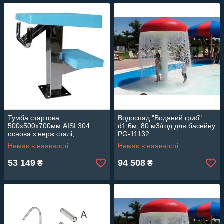
Тумба стартова
Водоспад "Водяний гриб"
500х500х700мм AISI 304
d1.6м, 80 м3/год для басейну
основа з нерж.сталі,
PG-11132
фіксована PG-14131
Немає в наявності
Немає в наявності
53 149
94 508
₴
₴