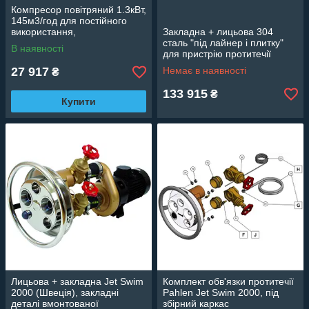
Компресор повітряний 1.3кВт,
145м3/год для постійного
використання,
Закладна + лицьова 304
одноступеневий 220/380В,
сталь "під лайнер і плитку"
В наявності
28кг PG-15410H26
для пристрію протитечії
“STP-SS” PG-1122213SS
27 917
Немає в наявності
₴
133 915
₴
Купити
Лицьова + закладна Jet Swim
Комплект обв'язки протитечії
2000 (Швеція), закладні
Pahlen Jet Swim 2000, під
деталі вмонтованої
збірний каркас