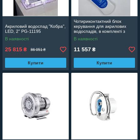
Чотириконтактний блок
Акриловий водоспад "Кобра",
керування для акрилових
LED, 2" PG-11195
водоспадів, в комплекті з
пультом, 220-12В PG-
В наявності
В наявності
05092A4P
25 815
11 557
₴
₴
86 051 ₴
Купити
Купити