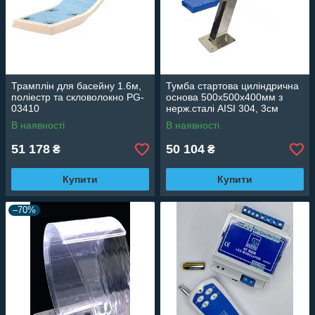
Трамплін для басейну 1.6м,
Тумба стартова циліндрична
поліестр та скловолокно PG-
основа 500х500х400мм з
03410
нерж.сталі AISI 304, 3см
регулювання PG-14113
В наявності
В наявності
51 178
50 104
₴
₴
Купити
Купити
–70%