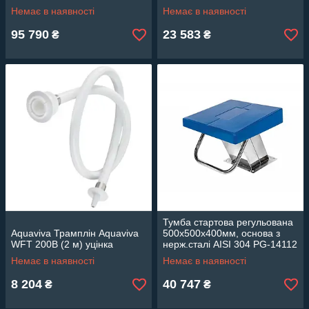
протитечії 1302000
Немає в наявності
Немає в наявності
95 790
23 583
₴
₴
Тумба стартова регульована
Aquaviva Трамплін Aquaviva
500х500х400мм, основа з
WFT 200B (2 м) уцінка
нерж.сталі AISI 304 PG-14112
Немає в наявності
Немає в наявності
8 204
40 747
₴
₴