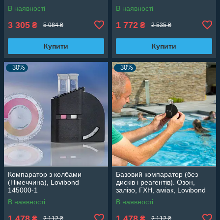
В наявності
В наявності
3 305
1 772
₴
₴
5 084 ₴
2 535 ₴
Купити
Купити
–30%
–30%
Компаратор з колбами
Базовий компаратор (без
(Німеччина), Lovibond
дисків і реагентів). Озон,
145000-1
залізо, ГХН, аміак, Lovibond
(Німеччина) 145000
В наявності
В наявності
1 478
1 478
₴
₴
2 112 ₴
2 112 ₴