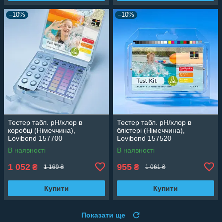
–10%
–10%
Тестер табл. рН/хлор в
Тестер табл. рН/хлор в
коробці (Німеччина),
блістері (Німеччина),
Lovibond 157700
Lovibond 157520
В наявності
В наявності
1 052
955
₴
₴
1 169 ₴
1 061 ₴
Купити
Купити
Показати ще