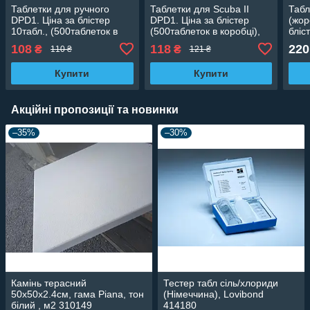
Таблетки для ручного
Таблетки для Scuba II
Табл
DPD1. Ціна за блістер
DPD1. Ціна за блістер
(жор
10табл., (500таблеток в
(500таблеток в коробці),
бліс
коробці) Lovibond
Lovibond (Німеччина)
коро
108
118
220
₴
₴
110 ₴
121 ₴
(Німеччина) 511312BT
511052BT
(Нім
Купити
Купити
Акційні пропозиції та новинки
–35%
–30%
Камінь терасний
Тестер табл сіль/хлориди
50х50х2.4см, гама Piana, тон
(Німеччина), Lovibond
білий , м2 310149
414180