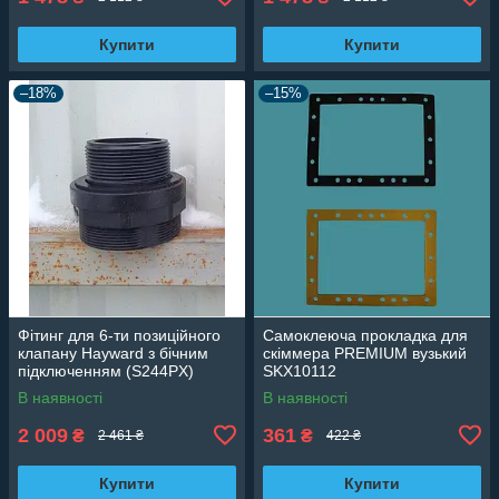
Купити
Купити
–18%
–15%
Фітинг для 6-ти позиційного
Самоклеюча прокладка для
клапану Hayward з бічним
скіммера PREMIUM вузький
підключенням (S244PX)
SKX10112
SX311Fk
В наявності
В наявності
2 009
361
₴
₴
2 461 ₴
422 ₴
Купити
Купити