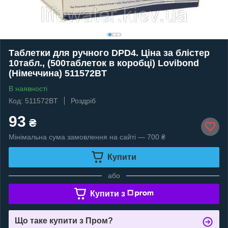
Таблетки для ручного DPD4. Ціна за блістер
10табл., (500таблеток в коробці) Lovibond
(Німеччина) 511572BT
В наявності
Код: 511572BT
Роздріб
93
₴
Мінімальна сума замовлення на сайті — 700 ₴
Купити
або
Купити з
Що таке купити з Пром?