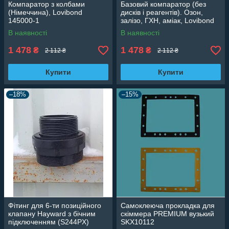
Компаратор з колбами
Базовий компаратор (без
(Німеччина), Lovibond
дисків і реагентів). Озон,
145000-1
залізо, ГХН, аміак, Lovibond
(Німеччина) 145000
В наявності
В наявності
1 478
1 478
₴
₴
2 112 ₴
2 112 ₴
Купити
Купити
–18%
–15%
Фітинг для 6-ти позиційного
Самоклеюча прокладка для
клапану Hayward з бічним
скіммера PREMIUM вузький
підключенням (S244PX)
SKX10112