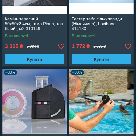
Камінь терасний
Тестер табл сіль/хлориди
50х50х2.4см, гама Piana, тон
(Німеччина), Lovibond
білий , м2 310149
414180
В наявності
В наявності
3 305
1 772
₴
₴
5 084 ₴
2 535 ₴
Купити
Купити
–30%
–30%