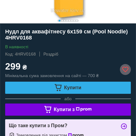
Нудл для аквафітнесу 6х159 см (Pool Noodle)
4HRV0168
В наявності
Код: 4HRV0168
Роздріб
299
₴
Мінімальна сума замовлення на сайті — 700 ₴
Купити
або
Купити з
Що таке купити з Пром?
Замовлення під захистом