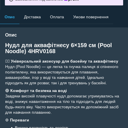
Опис
Доставка
Оплата
Умови повернення
Опис
Нудл для аквафітнесу 6×159 см (Pool
Noodle) 4HRV0168
🏊‍♂️
Універсальний аксесуар для басейну та аквафітнесу
Нудл (Pool Noodle) — це легка та гнучка палиця зі спіненого
поліетилену, яка використовується для плавання,
аквааеробіки, ігор у воді та навчання дітей. Ідеально
підходить як для розваг, так і для тренувань у басейні.
🔵
Комфорт та безпека на воді
Завдяки високій плавучості нудл допомагає утримуватись на
воді, знижує навантаження на тіло та підходить для людей
будь-якого віку. Часто використовується як допоміжний засіб
для навчання плаванню.
⚙️
Переваги
Висока плавучість та легкість