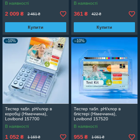
SX311Fk
В наявності
В наявності
2 009
361
₴
₴
2 461 ₴
422 ₴
Купити
Купити
–10%
–10%
Тестер табл. рН/хлор в
Тестер табл. рН/хлор в
коробці (Німеччина),
блістері (Німеччина),
Lovibond 157700
Lovibond 157520
В наявності
В наявності
1 052
955
₴
₴
1 169 ₴
1 061 ₴