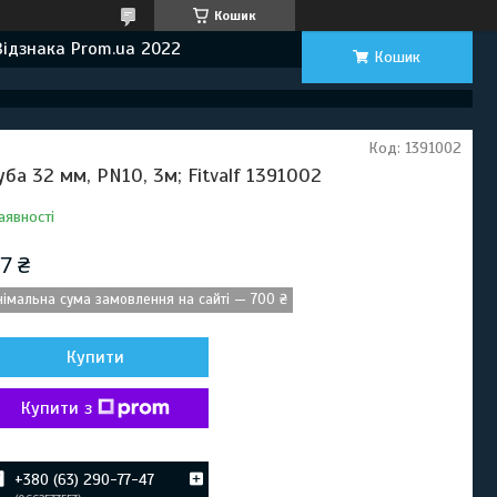
Кошик
Відзнака Prom.ua 2022
Кошик
Код:
1391002
уба 32 мм, PN10, 3м; Fitvalf 1391002
аявності
7 ₴
німальна сума замовлення на сайті — 700 ₴
Купити
Купити з
+380 (63) 290-77-47