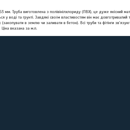
63 мм. Труба виготовлена з полівінілхлориду (ПВХ), це дуже якісний мат
ться у воді та грунті. Завдякі своїм властивостям він має довготривали
(закопувати в землю чи заливати в бетон). Всі труби та фітінги зв'яз
 Ціна вказана за м.п.