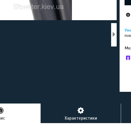
пов
У к
буд
пис
Характеристики