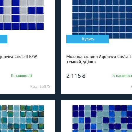
Купити
aviva Cristall B/W
Мозаїка скляна Aquaviva Сristall
темний, уцінка
2 116 ₴
В наявності
В наявност
16975