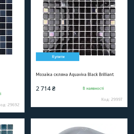
Купити
Мозаїка скляна Aquaviva Black Brilliant
2 714 ₴
В наявності
і
29997
29692