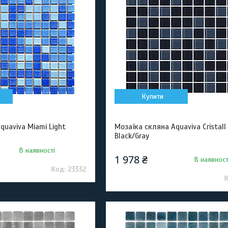
Купити
quaviva Miami Light
Мозаїка скляна Aquaviva Сristall
Black/Gray
В наявності
1 978 ₴
В наявност
23332