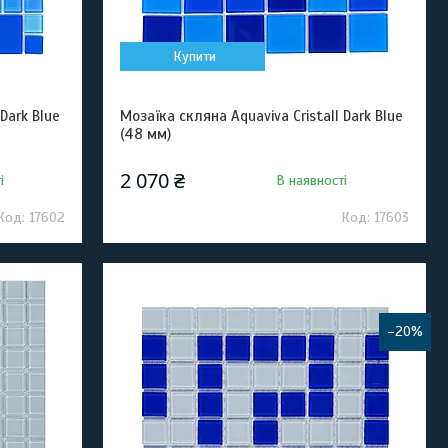
Купити
Dark Blue
Мозаїка скляна Aquaviva Cristall Dark Blue
(48 мм)
2 070 ₴
і
В наявності
17602
17603
–20%