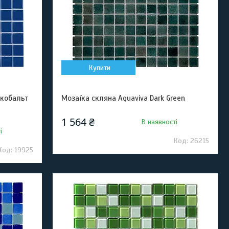
Купити
 кобальт
Мозаїка скляна Aquaviva Dark Green
1 564 ₴
В наявності
і
26215
19925