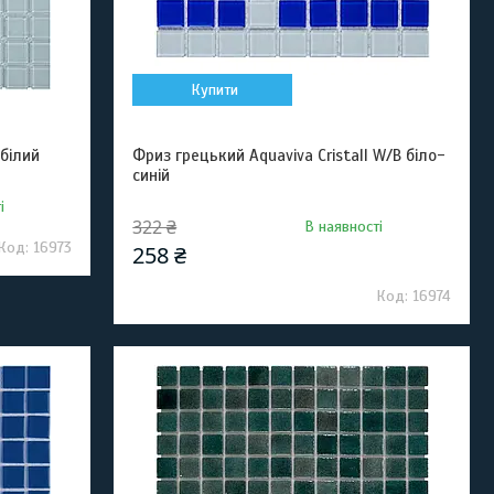
Купити
 білий
Фриз грецький Aquaviva Cristall W/B біло-
синій
і
322 ₴
В наявності
16973
258 ₴
16974