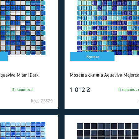
Купити
quaviva Miami Dark
Мозаїка скляна Aquaviva Majorca
1 012 ₴
В наявності
В наявност
23329