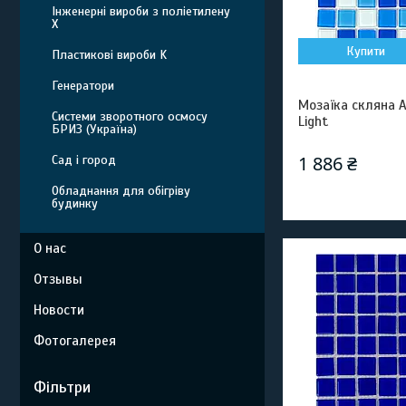
Інженерні вироби з поліетилену
Х
Купити
Пластикові вироби K
Генератори
Мозаїка скляна A
Системи зворотного осмосу
Light
БРИЗ (Україна)
1 886 ₴
Сад і город
Обладнання для обігріву
будинку
О нас
Отзывы
Новости
Фотогалерея
Фільтри