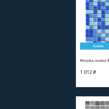
Купити
Мозаїка скляна A
1 012 ₴