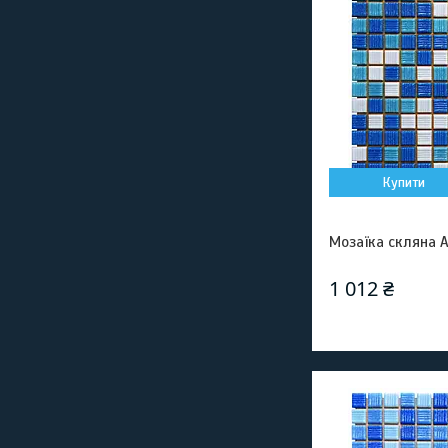
Купити
Мозаїка скляна A
1 012 ₴