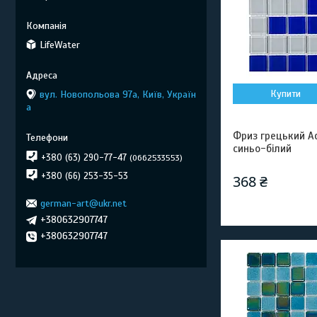
LifeWater
Купити
вул. Новопольова 97а, Київ, Україн
а
Фриз грецький Aqu
синьо-білий
+380 (63) 290-77-47
0662533553
+380 (66) 253-35-53
368 ₴
german-art@ukr.net
+380632907747
+380632907747