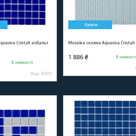
Купити
uaviva Сristall кобальт
Мозаїка скляна Aquaviva Сristall
1 886 ₴
В наявност
В наявності
16972