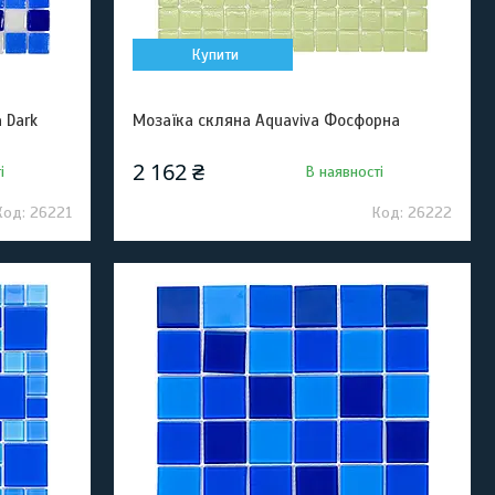
Купити
 Dark
Мозаїка скляна Aquaviva Фосфорна
2 162 ₴
і
В наявності
26221
26222