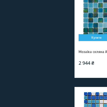
Купити
Мозаїка скляна A
2 944 ₴