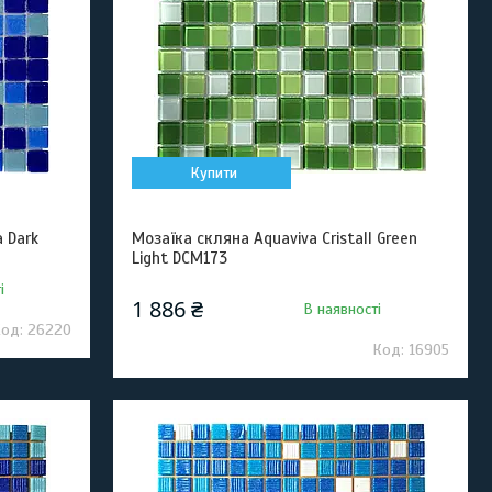
Купити
 Dark
Мозаїка скляна Aquaviva Сristall Green
Light DCM173
і
1 886 ₴
В наявності
26220
16905