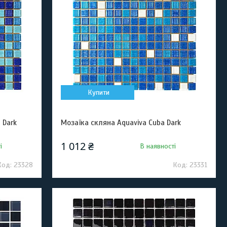
Купити
 Dark
Мозаїка скляна Aquaviva Cuba Dark
1 012 ₴
і
В наявності
23328
23331