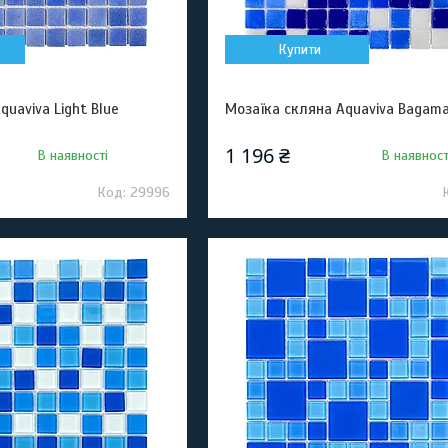
Купити
quaviva Light Blue
Мозаїка скляна Aquaviva Bagama
1 196 ₴
В наявності
В наявност
29996