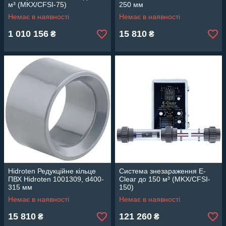
м³ (MKX/CFSI-75)
250 мм
Немає в наявності
Немає в наявності
1 010 156
15 810
₴
₴
Hidroten Редукційне кільце
Система знезараження E-
ПВХ Hidroten 1001309, d400-
Clear до 150 м³ (MKX/CFSI-
315 мм
150)
Немає в наявності
Немає в наявності
15 810
121 260
₴
₴