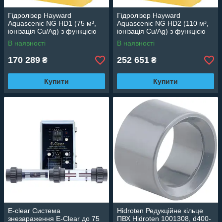
Гідролізер Hayward
Гідролізер Hayward
Aquascenic NG HD1 (75 м³,
Aquascenic NG HD2 (110 м³,
іонізація Cu/Ag) з функцією
іонізація Cu/Ag) з функцією
управління басейном
управління басейном
В наявності
В наявності
170 289
252 651
₴
₴
Купити
Купити
E-clear Система
Hidroten Редукційне кільце
знезараження E-Clear до 75
ПВХ Hidroten 1001308, d400-