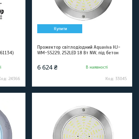
Купити
Прожектор світлодіодний Aquaviva HJ-
61134)
WM-SS229, 252LED 18 Вт NW, під бетон
6 624 ₴
і
В наявності
24366
33045