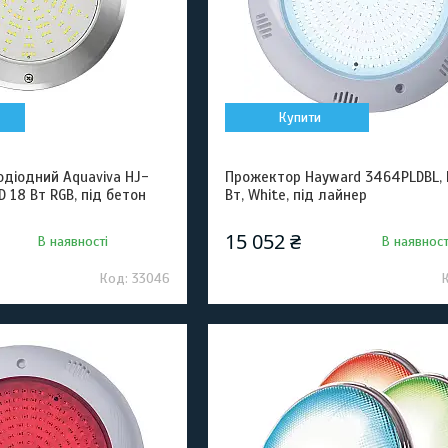
Купити
одіодний Aquaviva HJ-
Прожектор Hayward 3464PLDBL, L
 18 Вт RGB, під бетон
Вт, White, під лайнер
15 052 ₴
В наявності
В наявност
33046