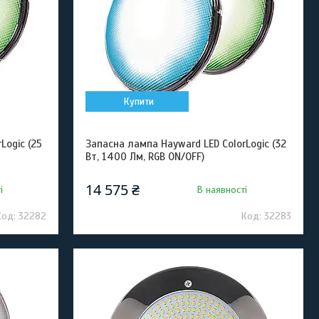
Купити
Logic (25
Запасна лампа Hayward LED ColorLogic (32
Вт, 1400 Лм, RGB ON/OFF)
14 575 ₴
і
В наявності
32282
32283