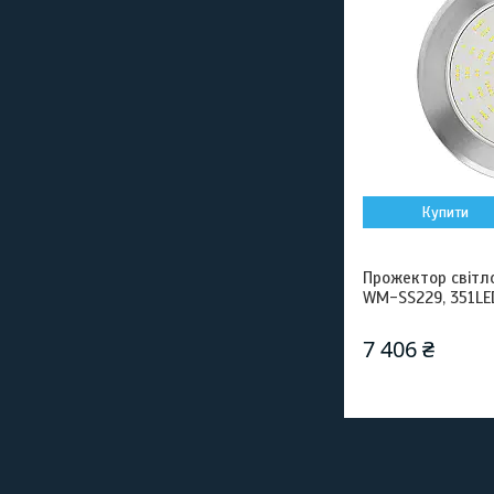
Купити
Прожектор світл
WM-SS229, 351LED
7 406 ₴