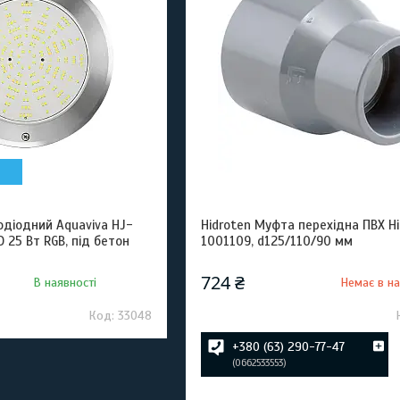
одіодний Aquaviva HJ-
Hidroten Муфта перехідна ПВХ Hi
 25 Вт RGB, під бетон
1001109, d125/110/90 мм
724 ₴
В наявності
Немає в на
33048
+380 (63) 290-77-47
0662533553