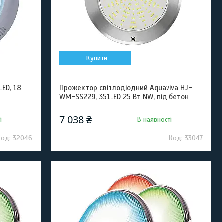
Купити
ED, 18
Прожектор світлодіодний Aquaviva HJ-
WM-SS229, 351LED 25 Вт NW, пiд бетон
7 038 ₴
і
В наявності
32046
33047