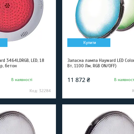
Купити
d 3464LDRGB, LED, 18
Запасна лампа Hayward LED Color
ер, бетон
Вт, 1100 Лм, RGB ON/OFF)
11 872 ₴
В наявності
В наявност
32284