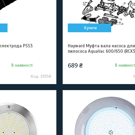
Купити
 електрода PSS3
Hayward Муфта вала насоса для
пилососа AquaVac 600/650 (RCX3
689 ₴
В наявності
В наявност
19358