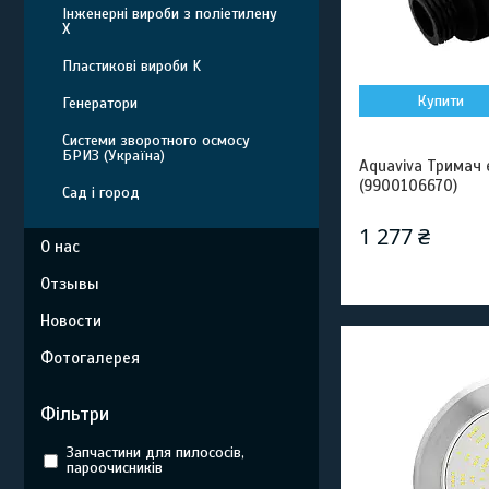
Інженерні вироби з поліетилену
Х
Пластикові вироби K
Купити
Генератори
Системи зворотного осмосу
БРИЗ (Україна)
Aquaviva Тримач
(9900106670)
Сад і город
1 277 ₴
О нас
Отзывы
Новости
Фотогалерея
Фільтри
Запчастини для пилососів,
пароочисників