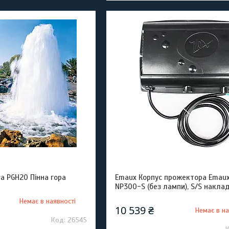
a PGH20 Пінна гора
Emaux Корпус прожектора Emaux
NP300-S (без лампи), S/S накла
Немає в наявності
10 539 ₴
Немає в на
26545