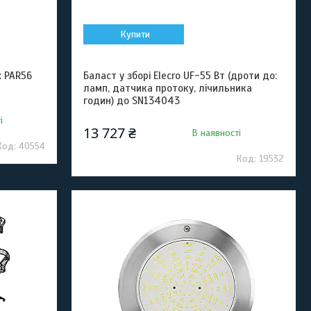
Купити
 PAR56
Баласт у зборі Elecro UF-55 Вт (дроти до:
ламп, датчика протоку, лічильника
годин) до SN134043
і
13 727 ₴
В наявності
40554
19532