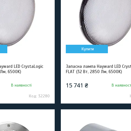
Купити
yward LED CrystaLogic
Запасна лампа Hayward LED Crys
 Лм, 6500K)
FLAT (32 Вт, 2850 Лм, 6500K)
15 741 ₴
В наявності
В наявност
32280