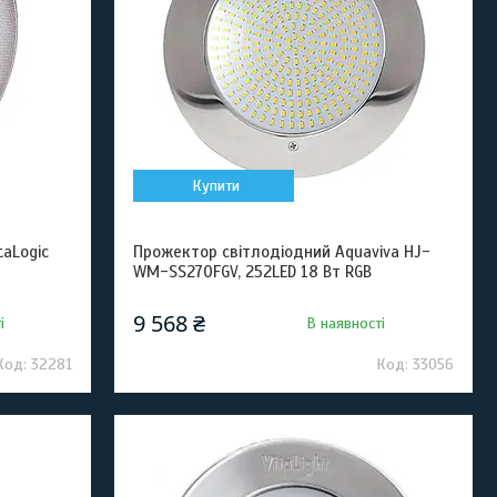
Купити
taLogic
Прожектор світлодіодний Aquaviva HJ-
WM-SS270FGV, 252LED 18 Вт RGB
9 568 ₴
і
В наявності
32281
33056