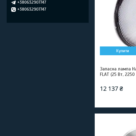
+380632907747
+380632907747
Купити
Запасна лампа Ha
FLAT (25 Вт, 2250
12 137 ₴