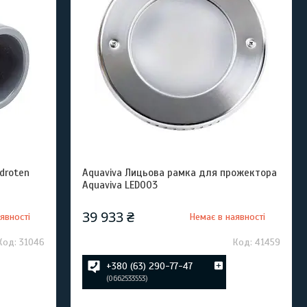
droten
Aquaviva Лицьова рамка для прожектора
Aquaviva LED003
39 933 ₴
явності
Немає в наявності
31046
41459
+380 (63) 290-77-47
0662533553