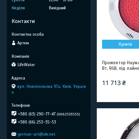
Неділя
Вихідний
Контакти
Артем
Купити
Прожектор Haywar
LifeWater
Вт, RGB, під лайн
11 713 ₴
вул. Новопольова 97а, Київ, Україн
а
+380 (63) 290-77-47
0662533553
+380 (66) 253-35-53
german-art@ukr.net