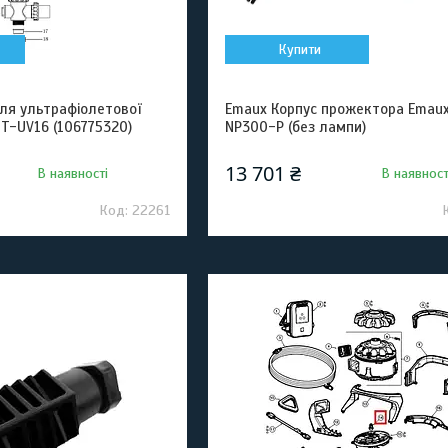
Купити
ля ультрафіолетової
Emaux Корпус прожектора Emaux
T-UV16 (106775320)
NP300-P (без лампи)
13 701 ₴
В наявності
В наявност
22261