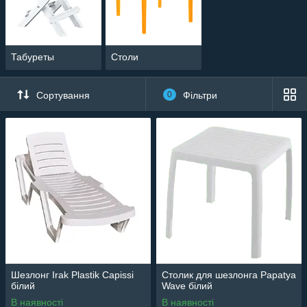
Табуреты
Столи
Сортування
0
Фільтри
Шезлонг Irak Plastik Capissi
Столик для шезлонга Papatya
білий
Wave білий
В наявності
В наявності