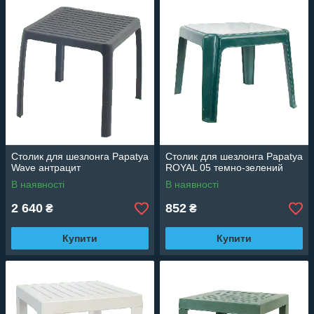
Столик для шезлонга Papatya
Столик для шезлонга Papatya
Wave антрацит
ROYAL 05 темно-зелений
В наявності
В наявності
2 640
852
₴
₴
Купити
Купити