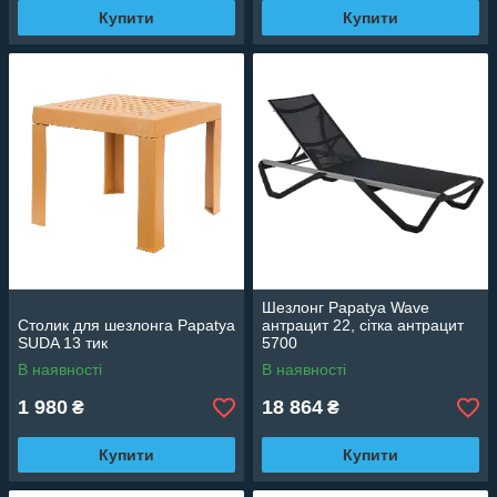
Купити
Купити
Шезлонг Papatya Wave
Столик для шезлонга Papatya
антрацит 22, сітка антрацит
SUDA 13 тик
5700
В наявності
В наявності
1 980
18 864
₴
₴
Купити
Купити