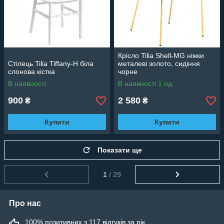
Крісло Tilia Shell-MG ніжки
Стілець Tilia Tiffany-H біла
металеві золото, сидіння
слонова кістка
чорне
В наявності
В наявності 1 од.
900
2 580
₴
₴
Купити
Купити
Показати ще
1
/ 29
Про нас
100% позитивних з 117 відгуків за рік