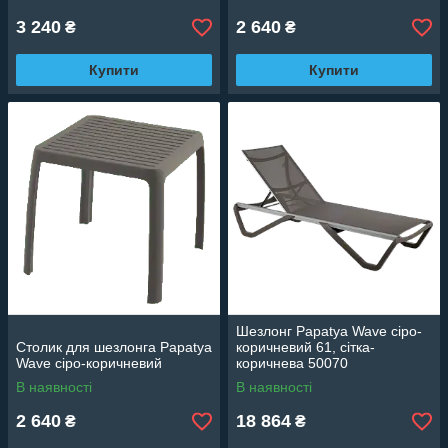
3 240
2 640
₴
₴
Купити
Купити
Шезлонг Papatya Wave сіро-
Столик для шезлонга Papatya
коричневий 61, сітка-
Wave сіро-коричневий
коричнева 50070
В наявності
В наявності
2 640
18 864
₴
₴