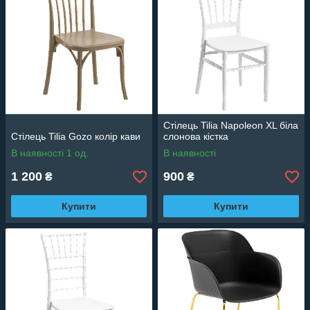
Стілець Tilia Napoleon XL біла
Стілець Tilia Gozo колір кави
слонова кістка
В наявності 1 од.
В наявності
1 200
900
₴
₴
Купити
Купити