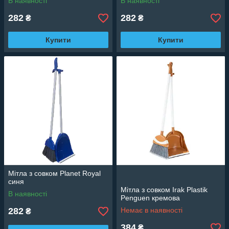
В наявності
В наявності
282
282
₴
₴
Купити
Купити
Мітла з совком Planet Royal
синя
Мітла з совком Irak Plastik
В наявності
Penguen кремова
282
Немає в наявності
₴
384
₴