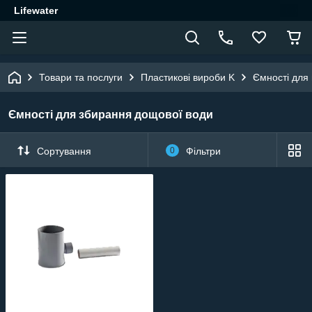
Lifewater
Товари та послуги
Пластикові вироби K
Ємності для
Ємності для збирання дощової води
Сортування
0
Фільтри