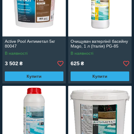
Active Pool Антиметал 5кг
Очищувач ватерлінії басейну
80047
Mago, 1 л (Італія) PG-85
В наявності
В наявності
3 502
625
₴
₴
Купити
Купити