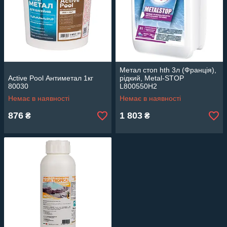
Метал стоп hth 3л (Франція),
Active Pool Антиметал 1кг
рідкий, Metal-STOP
80030
L800550H2
Немає в наявності
Немає в наявності
876
1 803
₴
₴