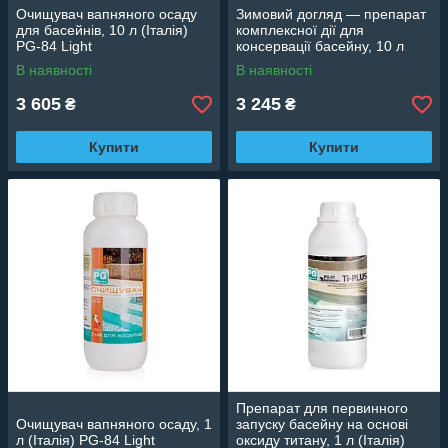
Очищувач вапняного осаду
Зимовий догляд — препарат
для басейнів, 10 л (Італія)
комплексної дії для
PG-84 Light
консервації басейну, 10 л
(Італія) PG-9
В наявності
В наявності
3 605
3 245
₴
₴
Купити
Купити
Препарат для первинного
Очищувач вапняного осаду, 1
запуску басейну на основі
л (Італія) PG-84 Light
оксиду титану, 1 л (Італія)