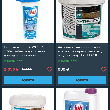
Поплавок hth EASYCLIC
Антиметал — порошковий
1.66кг забезпечує повний
концентрат проти металів у
догляд за басейном
воді басейну, 1 кг PG-10
K801900H9
В наявності
В наявності
1 030
939
₴
₴
2 117 ₴
Купити
Купити