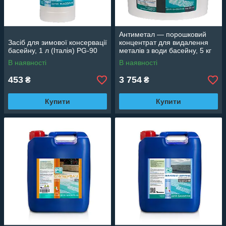
Антиметал — порошковий
Засіб для зимової консервації
концентрат для видалення
басейну, 1 л (Італія) PG-90
металів з води басейну, 5 кг
PG-10
В наявності
В наявності
453
3 754
₴
₴
Купити
Купити