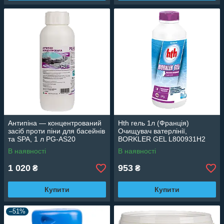
Антипіна — концентрований
Hth гель 1л (Франція)
засіб проти піни для басейнів
Очищувач ватерлінії,
та SPA, 1 л PG-AS20
BORKLER GEL L800931H2
В наявності
В наявності
1 020
953
₴
₴
Купити
Купити
–51%