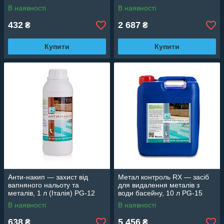
PG-01 Ti-Plus
В наявності
В наявності
432
2 687
₴
₴
Купити
Купити
Анти-накип — захист від
Метал контроль RX — засіб
вапняного нальоту та
для видалення металів з
металів, 1 л (Італія) PG-12
води басейну, 10 л PG-15
В наявності
В наявності
638
5 456
₴
₴