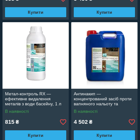
Купити
Купити
Метал-контроль RX —
Антинакип —
ефективне видалення
концентрований засіб проти
металів з води басейну, 1 л
вапняного нальоту та
(Італія) PG-15
мінеральних відкладень, 10 л
В наявності
В наявності
PG-12
815
4 502
₴
₴
Купити
Купити