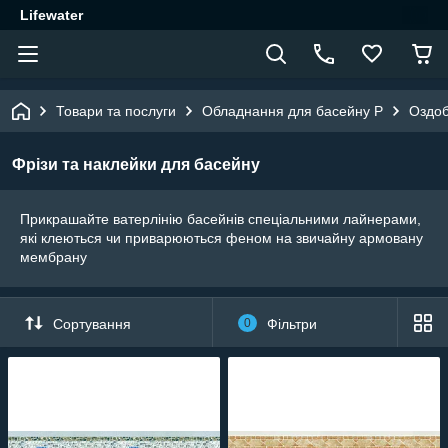
Lifewater
Товари та послуги
Обладнання для басейну P
Оздоб
Фрізи та наклейки для басейну
Прикрашайте ватерлінію басейнів спеціальними лайнерами,
які клеються чи приварюються феном на звичайну армовану
мембрану
Сортування
0
Фільтри