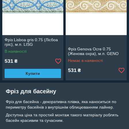
Фріз Lisboa gris 0.75 (Лісбоа
гріс), м.п. LISG
Фріз Genova Ocre 0.75
В наявності
(Женова охра), м.п. GENO
531
Немає в наявності
₴
531
₴
Купити
Фріз для басейну
Фріз для басейна - декоративна плівка, яка наноситься по
периметру басейнів з внутрішнім облицюванням лайнер.
Доступна ціна та простий монтаж такого матеріалу роблять
басейн красивим та сучасним.