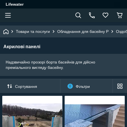
Lifewater
Товари та послуги
Обладнання для басейну P
Оздоб
Акрилові панелі
Надзвичайно прозорі борта басейнів для дійсно
преміального вигляду басейну.
Сортування
0
Фільтри