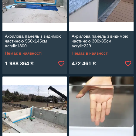
Акрилова панель з видимою
Акрилова панель з видимою
частиною 550х145см
частиною 300х85см
acrylic1800
acrylic229
Немає в наявності
Немає в наявності
1 988 364
472 461
₴
₴