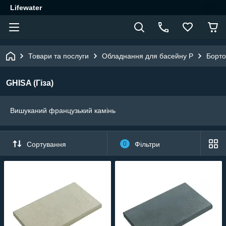
Lifewater
Товари та послуги
Обладнання для басейну P
Борто
GHISA (Гіза)
Вишуканий французький камінь
Сортування
0
Фільтри