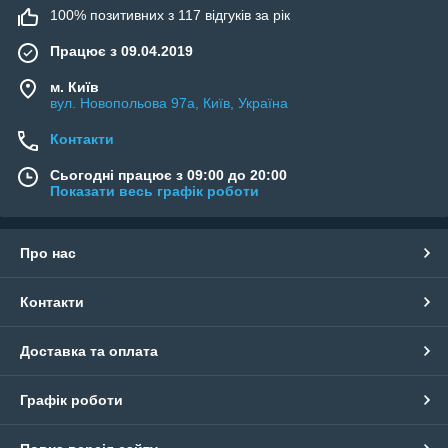
Це надійний та довговічний матеріал, який:
100% позитивних з 117 відгуків за рік
Натуральний –Pierre;
Працює з 09.04.2019
Сірий - Gris.
м. Київ
Європейську якість та відповідність підтверджує
вул. Новопольова 97а, Київ, Україна
наявність сертифікату NF.
Контакти
морозостійки характеристики;
не слизький при намоканні;
Сьогодні працює з 09:00 до 20:00
Показати весь графік роботи
не нагрівається на сонці.
Про нас
Контакти
Доставка та оплата
Графік роботи