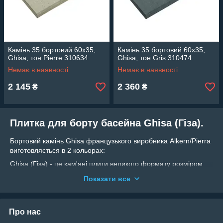
Камінь 35 бортовий 60х35,
Камінь 35 бортовий 60х35,
Ghisa, тон Pierre 310634
Ghisa, тон Gris 310474
Немає в наявності
Немає в наявності
2 145
2 360
₴
₴
Плитка для борту басейна Ghisa (Гіза).
Бортовий камінь Ghisa французького виробника Alkern/Pierra
виготовляється в 2 кольорах:
Ghisa (Гіза) - це кам'яні плити великого формату розміром
60х35 см. Виразна фактура камня підкреслить стриманість та
Показати все
баланс інтер'єру. Для облицювання пляжної зони басейна
пропонуємо терасний камінь Ghisa, якій співпадає по
кольору та фактурі копінгу.
Про нас