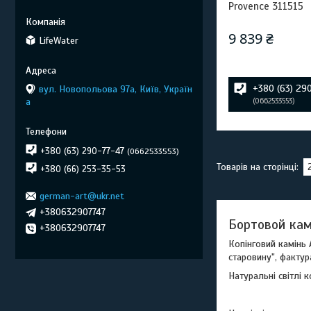
Provence 311515
9 839 ₴
LifeWater
+380 (63) 29
вул. Новопольова 97а, Київ, Україн
а
0662533553
+380 (63) 290-77-47
0662533553
+380 (66) 253-35-53
german-art@ukr.net
+380632907747
Бортовой кам
+380632907747
Копінговий камінь 
старовину", фактур
Натуральні світлі 