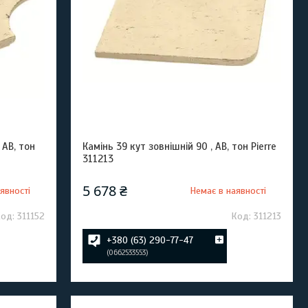
 AB, тон
Камінь 39 кут зовнішній 90 , AB, тон Pierre
311213
5 678 ₴
явності
Немає в наявності
311152
311213
+380 (63) 290-77-47
0662533553