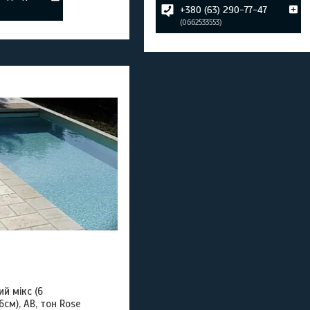
+380 (63) 290-77-47
0662533553
й мікс (6
6см), АВ, тон Rose