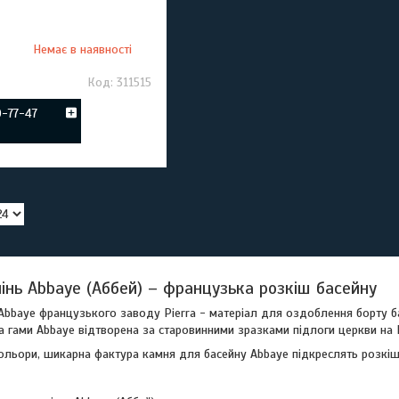
Немає в наявності
311515
0-77-47
інь Abbaye (Аббей) – французька розкіш басейну
Abbaye французького заводу Pierra - матеріал для оздоблення борту ба
а гами Abbaye відтворена за старовинними зразками підлоги церкви на П
кольори, шикарна фактура камня для басейну Abbaye підкреслять розкіш т