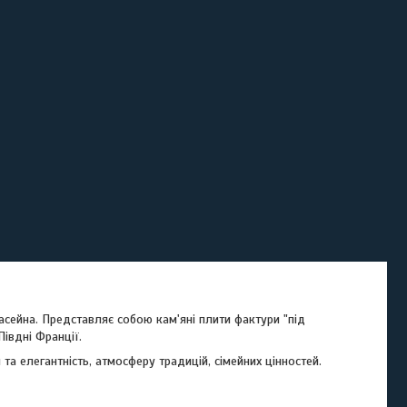
сейна. Представляє собою кам'яні плити фактури "під
івдні Франції.
а елегантність, атмосферу традицій, сімейних цінностей.