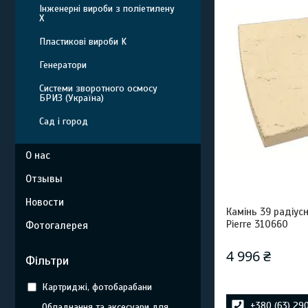
Інженерні вироби з поліетилену
Х
Пластикові вироби K
Генератори
Системи зворотного осмосу
БРИЗ (Україна)
Сад і город
О нас
Отзывы
Новости
Камінь 39 радіусн
Pierre 310660
Фотогалерея
4 996 ₴
Фільтри
Картриджі, фотобарабани
+380 (63) 29
Обладнання та аксесуари для