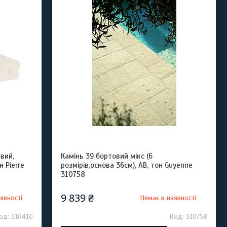
вий,
Камінь 39 бортовий мікс (6
 Pierre
розмірів,основа 36см), AB, тон Guyenne
310758
9 839 ₴
явності
Немає в наявності
310410
310758