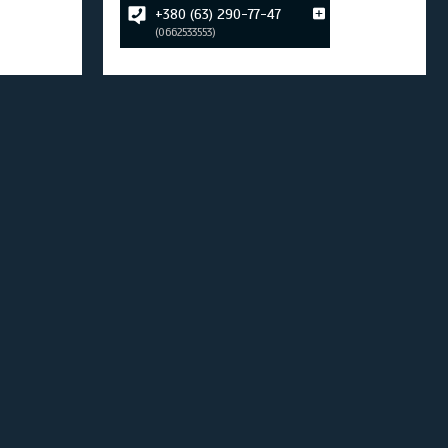
+380 (63) 290-77-47
0662533553