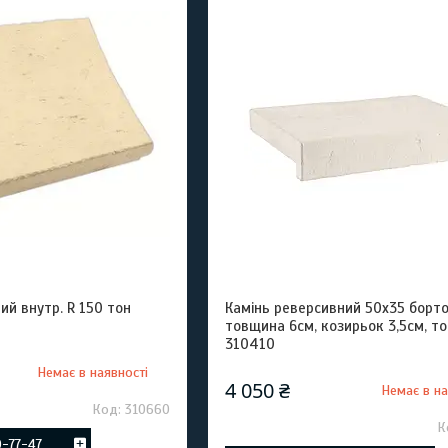
ий внутр. R 150 тон
Камінь реверсивний 50х35 борто
товщина 6см, козирьок 3,5см, тон
310410
Немає в наявності
4 050 ₴
Немає в на
310660
0-77-47