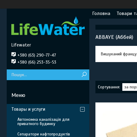
Головна
Товари т
ABBAYE (Аббей)
Lifewater
Вишуканий французь
+380 (63) 290-77-47
+380 (66) 253-35-53
Товары и услуги
Автономна каналізація для
приватного будинку
Сепаратори нафтопродуктів