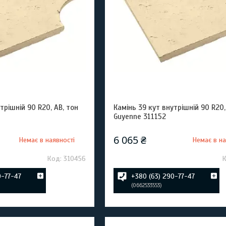
трішній 90 R20, AB, тон
Камінь 39 кут внутрішній 90 R20,
Guyenne 311152
6 065 ₴
Немає в наявності
Немає в на
310456
0-77-47
+380 (63) 290-77-47
0662533553