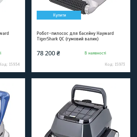
Купити
ward
Робот-пилосос для басейну Hayward
TigerShark QC (гумовий валик)
78 200 ₴
і
В наявності
15934
15973