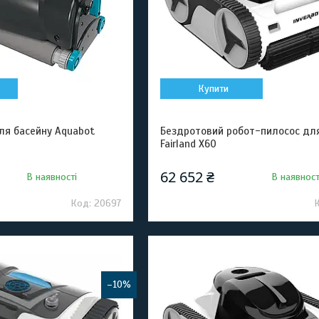
Купити
ля басейну Aquabot
Бездротовий робот-пилосос дл
Fairland X60
62 652 ₴
В наявності
В наявност
20697
–10%