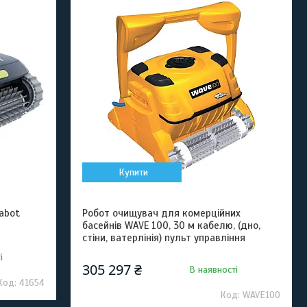
Купити
abot
Робот очищувач для комерційних
басейнів WAVE 100, 30 м кабелю, (дно,
стіни, ватерлінія) пульт управління
і
305 297 ₴
В наявності
41654
WAVE100