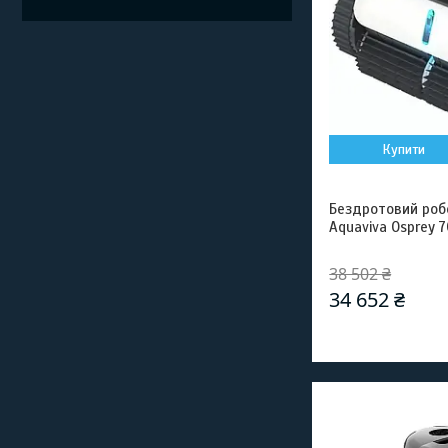
Купити
Бездротовий роб
Aquaviva Osprey 
38 502 ₴
34 652 ₴