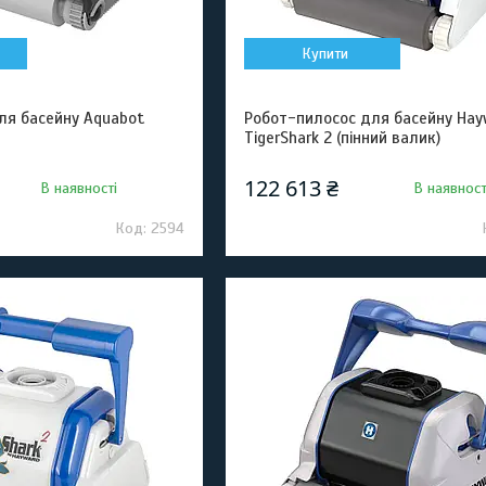
Купити
ля басейну Aquabot
Робот-пилосос для басейну Hay
TigerShark 2 (пінний валик)
122 613 ₴
В наявності
В наявност
2594