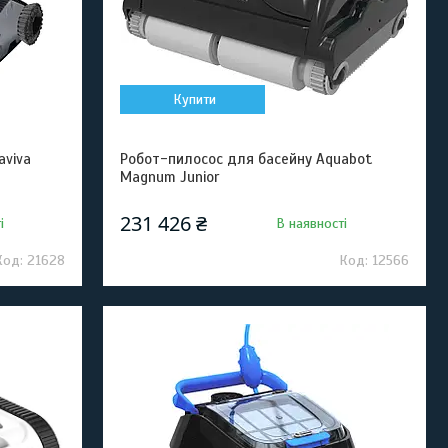
Купити
aviva
Робот-пилосос для басейну Aquabot
Magnum Junior
231 426 ₴
і
В наявності
21628
12566