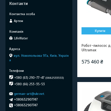
Контакти
Артем
Купити
LifeWater
Робот-пилосоc д
Ultramax
вул. Новопольова 97а, Київ, Україн
а
575 460 ₴
+380 (63) 290-77-47
0662533553
+380 (66) 253-35-53
german-art@ukr.net
+380632907747
+380632907747