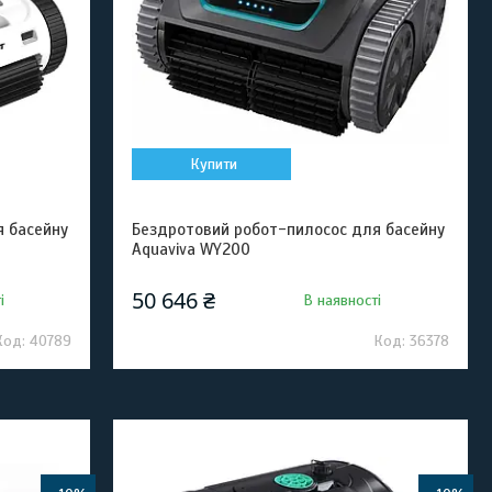
Купити
я басейну
Бездротовий робот-пилосос для басейну
Aquaviva WY200
50 646 ₴
і
В наявності
40789
36378