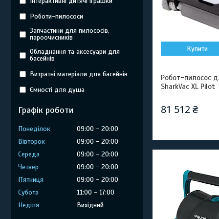
Інтерактивні дитячі іграшки
Роботи-пилососи
Запчастини для пилососів,
пароочисників
Купити
Обладнання та аксесуари для
басейнів
Витратні матеріали для басейнів
Робот-пилосос д
SharkVac XL Pilot
Ємності для душа
81 512 ₴
Графік роботи
Понеділок
09:00
20:00
Вівторок
09:00
20:00
Середа
09:00
20:00
Четвер
09:00
20:00
Пʼятниця
09:00
20:00
Субота
11:00
17:00
Неділя
Вихідний