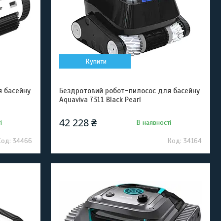
Купити
я басейну
Бездротовий робот-пилосоc для басейну
Aquaviva 7311 Black Pearl
42 228 ₴
і
В наявності
34466
34164