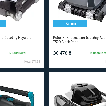
Купити
ля басейну Hayward
Робот-пилосос для басейну Aqu
7320 Black Pearl
36 478 ₴
В наявності
В наявност
17428