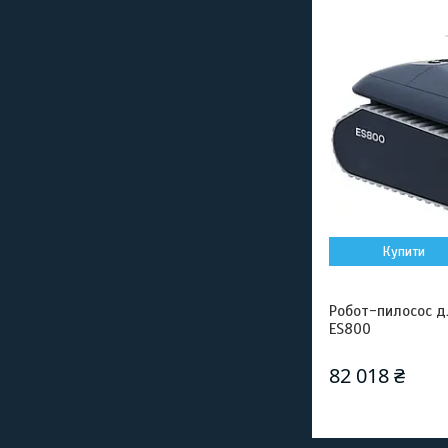
Купити
Робот-пилосос д
ES800
82 018 ₴