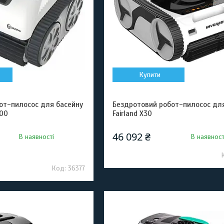
Купити
от-пилосос для басейну
Бездротовий робот-пилосос дл
700
Fairland X30
46 092 ₴
В наявності
В наявност
36377