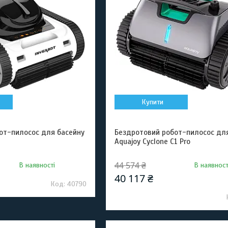
Купити
от-пилосос для басейну
Бездротовий робот-пилосос дл
Aquajoy Cyclone C1 Pro
44 574 ₴
В наявності
В наявност
40 117 ₴
40790