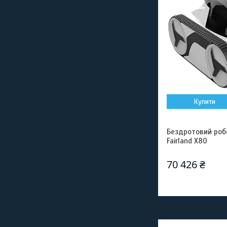
Купити
Бездротовий роб
Fairland X80
70 426 ₴