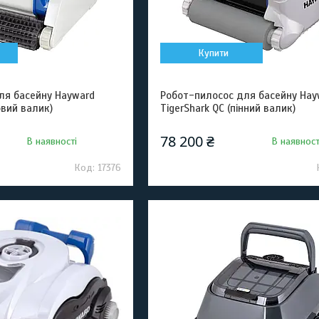
Купити
ля басейну Hayward
Робот-пилосос для басейну Hay
овий валик)
TigerShark QC (пінний валик)
78 200 ₴
В наявності
В наявност
17376