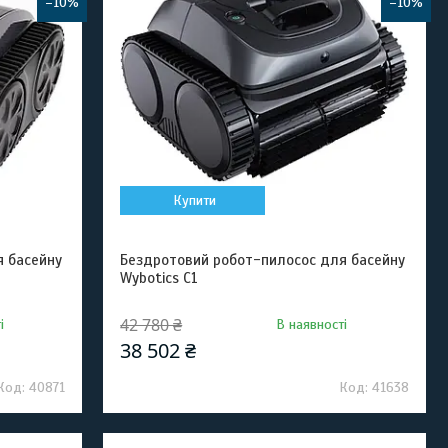
–10%
–10%
Купити
я басейну
Бездротовий робот-пилосос для басейну
Wybotics C1
42 780 ₴
і
В наявності
38 502 ₴
40871
41638