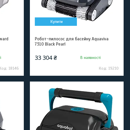
Купити
ward
Робот-пилосос для басейну Aquaviva
7310 Black Pearl
33 304 ₴
і
В наявності
18146
19210