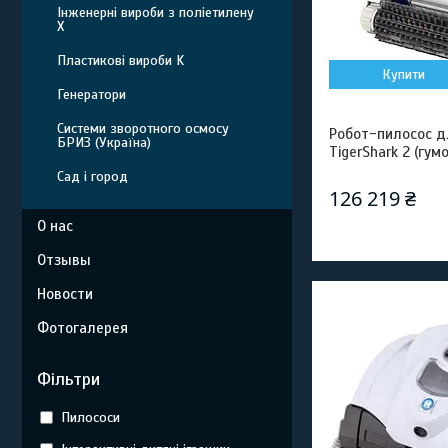
Інженерні вироби з поліетилену
Х
Пластикові вироби K
Купити
Генератори
Системи зворотного осмосу
Робот-пилосос д
БРИЗ (Україна)
TigerShark 2 (гум
Сад і город
126 219 ₴
О нас
Отзывы
Новости
Фотогалерея
Фільтри
Пилососи