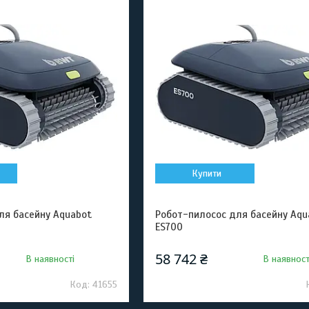
Купити
ля басейну Aquabot
Робот-пилосос для басейну Aqu
ES700
58 742 ₴
В наявності
В наявност
41655