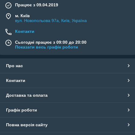
можуть захопити такий осад.
Працює з 09.04.2019
Флокулянти
утворюють більші пластівці, що
дозволяє очистити воду більш ефективно, і вони
м. Київ
вул. Новопольова 97а, Київ, Україна
можуть бути захоплені більшістю фільтрів.
Контакти
Сьогодні працює з 09:00 до 20:00
Показати весь графік роботи
Про нас
Контакти
Доставка та оплата
Графік роботи
Повна версія сайту