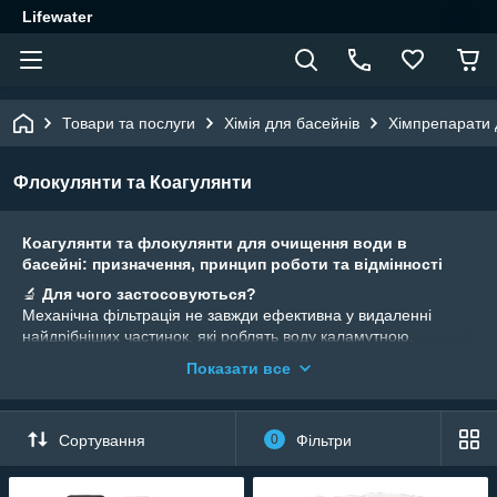
Lifewater
Товари та послуги
Хімія для басейнів
Хімпрепарати
Флокулянти та Коагулянти
Коагулянти та флокулянти для очищення води в
басейні: призначення, принцип роботи та відмінності
🔬
Для чого застосовуються?
Механічна фільтрація не завжди ефективна у видаленні
найдрібніших частинок, які роблять воду каламутною.
Коагулянти та флокулянти допомагають позбутися цих
Показати все
частинок, очищуючи воду та забезпечуючи її прозорість.
⚙️
Причини помутніння води в басейні:
Невідповідний рівень pH води
Сортування
0
Фільтри
Неефективне знезараження води