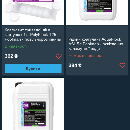
Коагулянт тривалої дії в
картушах 1кг PolyFlock T25
Poolman - повільнорозчинний
Рідкий коагулянт AquaFlock
засіб для освітлення води
ASL 5л Poolman - освітлення
В наявності
каламутної води
362
Немає в наявності
₴
384
₴
Купити