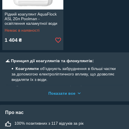
Рідкий коагулянт AquaFlock
ASL 20л Poolman -
освітлення каламутної води
Немає в наявності
1 404
₴
🌊
Принцип дії коагулянтів та флокулянтів:
Коагулянти
об'єднують забруднення в більші частки
за допомогою електроліптичного впливу, що дозволяє
видаляти їх з води.
Флокулянти
створюють полімерні мости, що
поєднують частинки забруднень, утворюючи більші
Показати все
сполуки, які можуть бути видалені за допомогою
механічних фільтрів.
💧
Основні відмінності:
Про нас
Коагулянти
осаджують частки і утворюють стійкий
100% позитивних з 117 відгуків за рік
осад, який легко збирати пилососом, але не всі фільтри