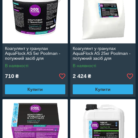
Коагулянт у гранулах
Коагулянт у гранулах
AquaFlock AS 5кг Poolman -
AquaFlock AS 25кг Poolman -
потужний засіб для
потужний засіб для
освітлення води
освітлення води
В наявності
В наявності
710
2 424
₴
₴
Купити
Купити