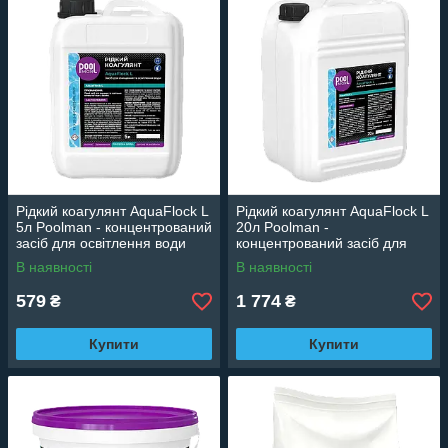
Недостатній рівень хлору
Погана робота фільтрації
Залишки забруднень на чаші басейну
Виникнення водоростей
Рідкий коагулянт AquaFlock L
Рідкий коагулянт AquaFlock L
5л Poolman - концентрований
20л Poolman -
засіб для освітлення води
концентрований засіб для
освітлення води
В наявності
В наявності
579
1 774
₴
₴
Купити
Купити