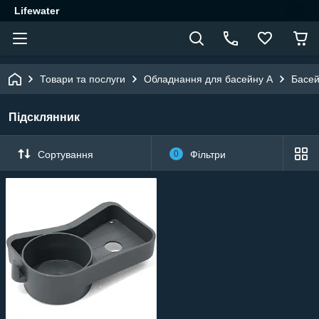
Lifewater
Товари та послуги
Обладнання для басейну A
Басей
Підсклянник
Сортування
0
Фільтри