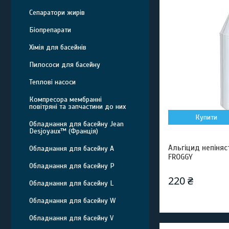
Сепаратори жирів
Біопрепарати
Хімія для басейнів
Пилососи для басейну
Теплові насоси
Компресора мембранні
повітряні та запчастини до них
Купити
Обладнання для басейну Jean
Desjoyaux™ (Франція)
Альгіцид непіняст
Обладнання для басейну A
FROGGY
Обладнання для басейну P
220 ₴
Обладнання для басейну L
Обладнання для басейну W
Обладнання для басейну V