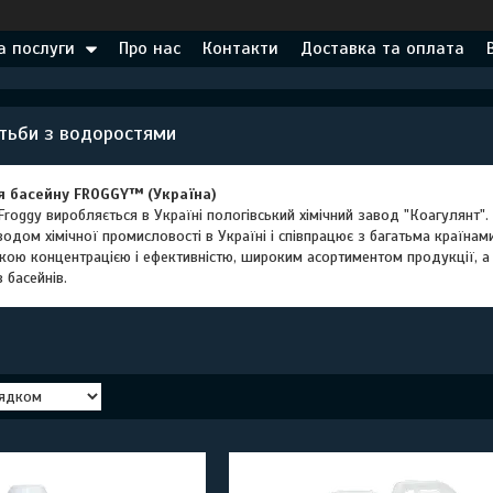
а послуги
Про нас
Контакти
Доставка та оплата
тьби з водоростями
я басейну FROGGY™ (Україна)
 Froggy виробляється в Україні пологівський хімічний завод "Коагулянт"
дом хімічної промисловості в Україні і співпрацює з багатьма країнами
окою концентрацією і ефективністю, широким асортиментом продукції, а
 басейнів.