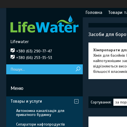
Головна
Товари т
Засоби для боро
Lifewater
Хімпрепарати дл
+380 (63) 290-77-47
Хімія для басейнів
+380 (66) 253-35-53
найпотужнішим заво
відрізняються вис
більшості власників
Товары и услуги
Автономна каналізація для
приватного будинку
Сепаратори нафтопродуктів