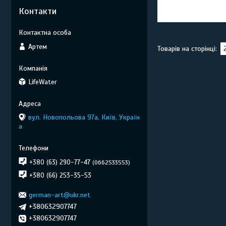
Контакти
Артем
LifeWater
вул. Новопольова 97а, Київ, Україн
а
+380 (63) 290-77-47
0662533553
+380 (66) 253-35-53
german-art@ukr.net
+380632907747
+380632907747