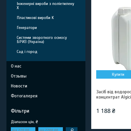
Інженерні вироби з поліетилену
Х
Пластикові вироби K
Генератори
Системи зворотного осмосу
БРИЗ (Україна)
Сад і город
О нас
Купити
Отзывы
Новости
Засіб від водоро
Фотогалерея
концентрат Algic
1 188 ₴
Фільтри
Діапазон цін, ₴