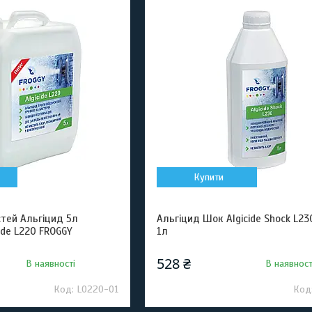
Купити
стей Альгіцид 5л
Альгіцид Шок Algicide Shock L23
ide L220 FROGGY
1л
528 ₴
В наявності
В наявност
L0220-01