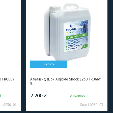
Купити
0 FROGGY
Альгіцид Шок Algicide Shock L230 FROGGY
5л
2 200 ₴
і
В наявності
L0230-01
L0230-03