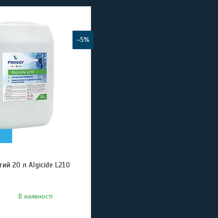
–5%
ий 20 л Algicide L210
В наявності