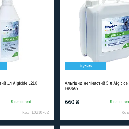
Купити
ий 1л Algiсide L210
Альгіцид непінястий 5 л Algicide
FROGGY
660 ₴
В наявності
В наявност
L0210-02