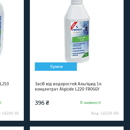
Купити
 L210
Засіб від водоростей Альгіцид 1л
концентрат Algicide L220 FROGGY
396 ₴
і
В наявності
L0210-01
L0220-00