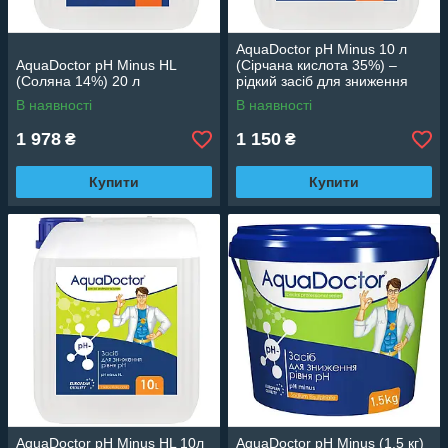
AquaDoctor pH Minus 10 л
AquaDoctor pH Minus HL
(Сірчана кислота 35%) –
(Соляна 14%) 20 л
рідкий засіб для зниження
рівня pH
В наявності
В наявності
1 978
1 150
₴
₴
Купити
Купити
AquaDoctor pH Minus HL 10л
AquaDoctor pH Minus (1.5 кг)