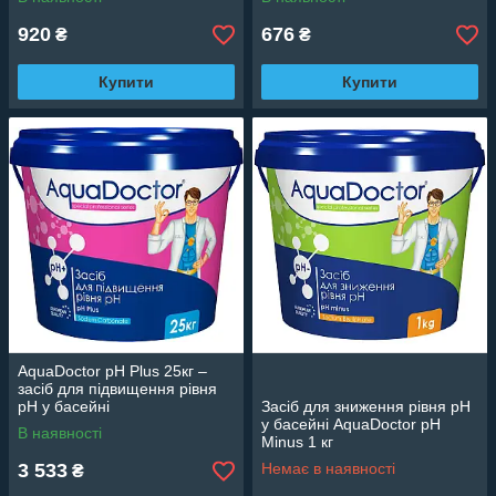
920
676
₴
₴
Купити
Купити
AquaDoctor pH Plus 25кг –
засіб для підвищення рівня
pH у басейні
Засіб для зниження рівня pH
у басейні AquaDoctor pH
В наявності
Minus 1 кг
3 533
Немає в наявності
₴