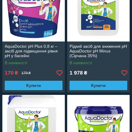
AquaDoctor pH Plus 0,8 кг –
Рідкий засіб для зниження pH
засіб для підвищення рівня
AquaDoctor pH Minus
pH у басейні
(Сірчана 35%)
В наявності
В наявності
170
1 978
₴
₴
179 ₴
Купити
Купити