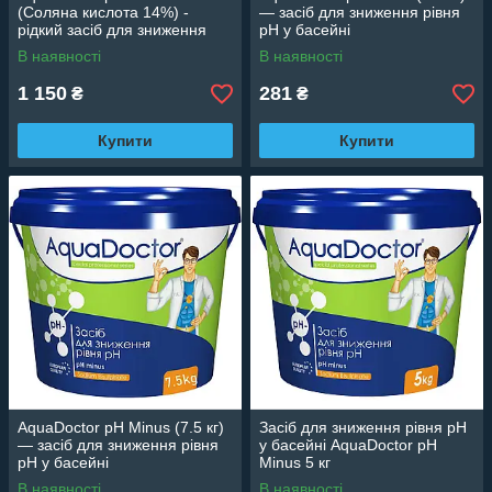
(Соляна кислота 14%) -
— засіб для зниження рівня
рідкий засіб для зниження
pH у басейні
рівня pH води
В наявності
В наявності
1 150
281
₴
₴
Купити
Купити
AquaDoctor pH Minus (7.5 кг)
Засіб для зниження рівня pH
— засіб для зниження рівня
у басейні AquaDoctor pH
pH у басейні
Minus 5 кг
В наявності
В наявності