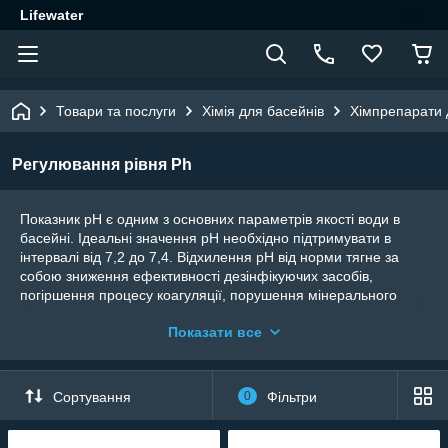
Lifewater
Товари та послуги
Хімія для басейнів
Хімпрепарати 
Регулювання рівня Ph
Показник рН є одним з основних параметрів якості води в
басейні. Ідеальні значення рН необхідно підтримувати в
інтервалі від 7,2 до 7,4. Відхилення рН від норми тягне за
собою зниження ефективності дезінфікуючих засобів,
погіршення процесу коагуляції, порушення мінерального
балансу води та посилення корозії металевих елементів
Показати все
басейну, сприяє появи вапняного нальоту, викликає
роздратування шкіри і слизових оболонок.
Сортування
0
Фільтри