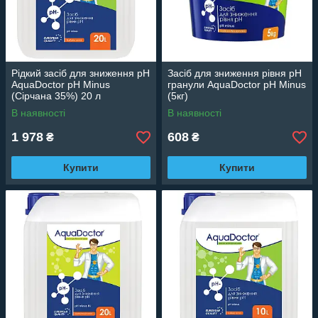
Рідкий засіб для зниження рН
Засіб для зниження рівня pH
AquaDoctor pH Minus
гранули AquaDoctor pH Minus
(Сірчана 35%) 20 л
(5кг)
В наявності
В наявності
1 978
608
₴
₴
Купити
Купити