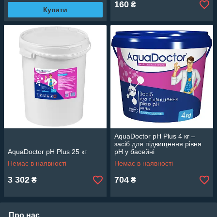
160
₴
Купити
AquaDoctor pH Plus 4 кг –
засіб для підвищення рівня
AquaDoctor pH Plus 25 кг
pH у басейні
Немає в наявності
Немає в наявності
3 302
704
₴
₴
Про нас