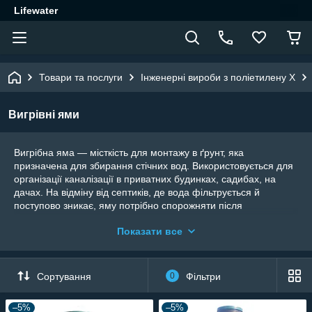
Lifewater
Товари та послуги
Інженерні вироби з поліетилену Х
Вигрівні ями
Вигрібна яма — місткість для монтажу в ґрунт, яка
призначена для збирання стічних вод. Використовується для
організації каналізації в приватних будинках, садибах, на
дачах. На відміну від септиків, де вода фільтрується й
поступово зникає, яму потрібно спорожняти після
переповнення.
Показати все
Вироби мають наголовок заввишки 600 мм, надійно
припаяний до горловини та кришкою діаметром 560 мм. На
торці ємності встановлений патрубок (Ø110 мм, L = 200 мм)
Сортування
0
Фільтри
для під'єднання каналізаційної труби. Також до ємності
припаяні скоби для якорення.
–5%
–5%