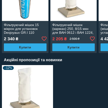
Фільтруючий мішок 15
Фільтруючий мішок
Філь
мікрон для установок
(карман) 250, 8/15 мкн
(міш
Desjoyaux GR.I 110
для ВАН 0612 і ВАН 1224,
уста
оригінальний
JD F-15, F-25, GR.I 110,
ориг
2 340
2 205
4 4
₴
₴
2 500 ₴
GR.I 181 Desjoyaux
Купити
Купити
Акційні пропозиції та новинки
–12%