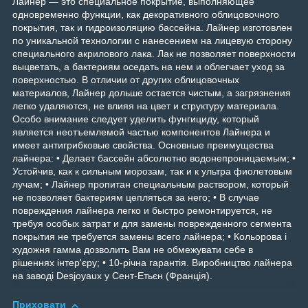
Лайнер ― это специальное покрытие, выполняющее
одновременно функции, как декоративного облицовочного
покрытия, так и гидроизоляцию бассейна. Лайнер изготовлен
по уникальной технологии с нанесением на лицевую сторону
специального акрилового лака. Лак не позволяет поверхности
выцветать, а бактериям оседать на нем и облегчает уход за
поверхностью. В отличии от других облицовочных
материалов, Лайнер дольше остается чистым, а загрязнения
легко удаляются, не влияя на цвет и структуру материала.
Особо внимание следует уделить фунгициду, который
является неотъемлемой частью компонентов Лайнера и
имеет антигрибковые свойства. Основные преимущества
лайнера: • Делает бассейн абсолютно водонепроницаемым; •
Устойчив, как к сильным морозам, так и к ультра фиолетовым
лучам; • Лайнер пропитан специальным раствором, который
не позволяет бактериям цепляться за него; • В случае
повреждения лайнера легко и быстро ремонтируется, не
требуя особых затрат и для замены поврежденного сегмента
покрытия не требуется замены всего лайнера; • Кольорова і
художня гамма дозволить Вам не обмежувати себе в
рішеннях інтер'єру; • 10-річна гарантія. Виробництво лайнера
на заводі Desjoyaux у Сент-Етьєн (Франція).
Приховати