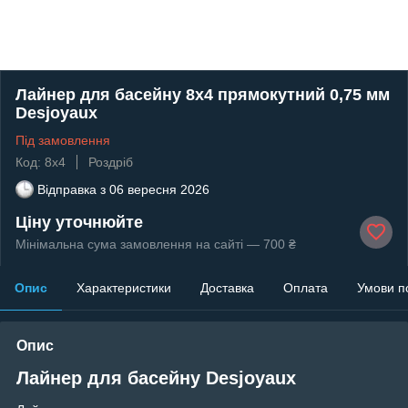
Лайнер для басейну 8х4 прямокутний 0,75 мм
Desjoyaux
Під замовлення
Код: 8х4
Роздріб
Відправка з
06 вересня 2026
Ціну уточнюйте
Мінімальна сума замовлення на сайті — 700 ₴
Опис
Характеристики
Доставка
Оплата
Умови п
Опис
Лайнер для басейну Desjoyaux