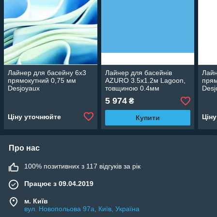
Лайнер для басейну 6х3
Лайнер для басейнів
Лайн
прямокутний 0,75 мм
AZURO 3.5х1.2м Lagoon,
прям
Desjoyaux
товщиною 0.4мм
Desj
3EXX0181
5 974
₴
Ціну уточнюйте
Цін
Купити
Про нас
100% позитивних з 117 відгуків за рік
Працює з 09.04.2019
м. Київ
вул. Новопольова 97а, Київ, Україна