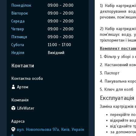
Понеділок
09:00
20:00
1) Набір картридж
дехлорування води
Вівторок
09:00
20:00
речовин, пом'якше
Середа
09:00
20:00
2) Набір картридж
Четвер
09:00
20:00
пом'якшує воду, у
Пʼятниця
09:00
20:00
тріхлорметан і інш
Субота
11:00
17:00
Комплект постав
Неділя
Вихідний
1. Фільтр у зборі 
2. Настановний ко
Контакти
3. Паспорт
4. Пакувальна кор
Артем
5. Ключ для колб
Експлуатація
Заміна картріджів 
LifeWater
перекрійте п
відкрийте вод
від'єднайте 
вул. Новопольова 97а, Київ, Україн
за допомогою
а