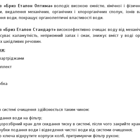
ів
«Бриз Еталон Оптима»
володіє високою ємністю, хімічної і фізичн
, видалення механічних, органічних і хлорорганічних сполук, іонів 
ння води, покращує органолептичні властивості води.
ів
«Бриз Еталон Стандарт»
високоефективно очищає воду від механіч
суває каламутність, неприємний запах і смак, знижує вміст у воді орг
их шкідливих речовин.
ки:
з картріджами
мплект
обка
в системі очищення здійснюється таким чином:
одання води на фільтр;
орозбірний кран для скидання тиску в системі, після чого закрийте кра
трубки подання води і відведення чистої води від системи очищення;
 ключа відкрутите корпуси колб, притримуючи фільтр рукою;