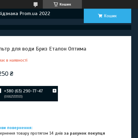
Кошик
Відзнака Prom.ua 2022
Кошик
льтр для води Бриз Еталон Оптима
ає в наявності
250 ₴
+380 (63) 290-77-47
0662533553
ернення товару протягом 14 днів
за рахунок покупця