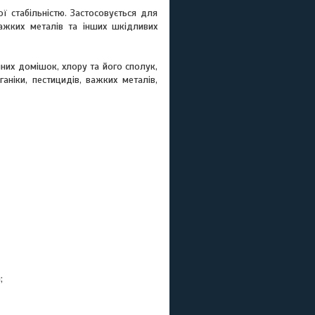
ої стабільністю. Застосовується для
важких металів та інших шкідливих
них домішок, хлору та його сполук,
аніки, пестицидів, важких металів,
н;