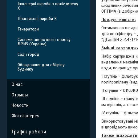
Інженерні вироби з поліетилену
шкідливих речовин
Х
ОПТІМА (з добірни
Пластикові вироби K
Продуктивність:
Оптимальна швидкіс
Генератори
для постфільтру - 
"ДСанПіН 2.2.4-171
Системи зворотного осмосу
БРИЗ (Україна)
Змінні картриджи
Сад і город
Набір картриджів «
видалення механічн
Обладнання для обігріву
води, покращує орг
будинку
I ступінь - фільтр
поліпропілену (вид
О нас
II ступінь - ВИСОК
Отзывы
III ступінь - грану
матеріалів, а тако
Новости
IV ступінь - фільт
Фотогалерея
Використовувані м
відповідають вимо
Графік роботи
Також підходять