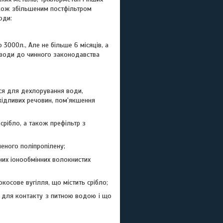
акож збільшеним постфільтром
оди:
 3000л., Але не більше 6 місяців, а
ї води до чинного законодавства
ся для дехлорування води,
шкідливих речовин, пом'якшення
срібло, а також префільтр з
неного поліпропілену;
ітних іонообмінних волокнистих
косове вугілля, що містить срібло;
х для контакту з питною водою і що