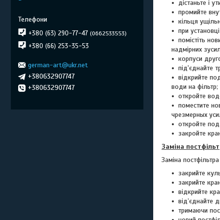
дістаньте і у
промийте вну
кільця ущільн
при установці
+380 (63) 290-77-47
0662533553
помістіть нов
+380 (66) 253-35-53
надмірних зуси
корпуси друг
german-art@ukr.net
під'єднайте 
+380632907747
відкрийте по
води на фільтр
+380632907747
откройте вод
поместите но
чрезмерных уси
откройте под
закройте кра
Заміна постфіль
Заміна постфільтра
закрийте кул
закрийте кра
відкрийте кра
від’єднайте д
тримаючи пост
новий постфіл