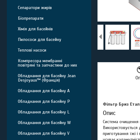
Сепаратори жирів
Біопрепарати
Хімія для басейнів
Пилососи для басейну
Теплові насоси
Компресора мембранні
повітряні та запчастини до них
Обладнання для басейну Jean
О
Desjoyaux™ (Франція)
Обладнання для басейну A
Обладнання для басейну P
Фiльтр Бриз Eта
Опис
Обладнання для басейну L
Система очищення
Обладнання для басейну W
Використовується д
Обладнання для басейну V
приготування їжі і
усуває каламутність