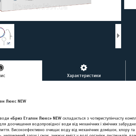
пис
Характеристики
лон Люкс NEW
 води
«Бриз Еталон Люкс» NEW
складається з чотириступінчасту комп
ля доочищення водопровідної води від механічних і хімічних забруднен
 пиття. Високоефективно очищає воду від механічних домішок, хлору та
, неприємний запах і смак, знижує вміст у воді органіки, пестицидів, ва