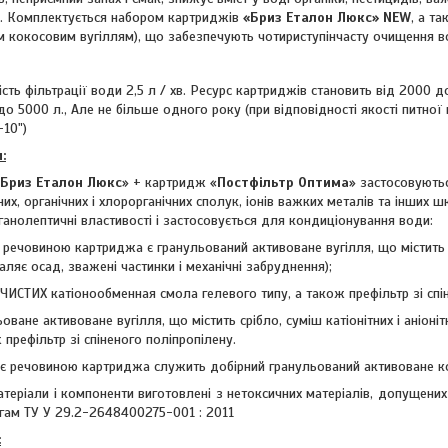
. Комплектується набором картриджів
«Бриз Еталон Люкс» NEW
, а т
м кокосовим вугіллям), що забезпечують чотириступінчасту очищення в
ть фільтрації води 2,5 л / хв. Ресурс картриджів становить від 2000 до
до 5000 л., Але не більше одного року (при відповідності якості питно
-10")
:
Бриз Еталон Люкс
» + картридж «
Постфільтр Оптима
» застосовують
их, органічних і хлорорганічних сполук, іонів важких металів та інших 
анолептичні властивості і застосовується для кондиціонування води:
ує речовиною картриджа є гранульований активоване вугілля, що містить 
аляє осад, зважені частинки і механічні забруднення);
ОЧИСТИХ катіонообменная смола гелевого типу, а також префільтр зі спі
льоване активоване вугілля, що містить срібло, суміш катіонітних і аніон
ж префільтр зі спіненого поліпропілену.
рує речовиною картриджа служить добірний гранульований активоване ко
атеріали і компоненти виготовлені з нетоксичних матеріалів, допущени
гам ТУ У 29.2-2648400275-001 : 2011
: