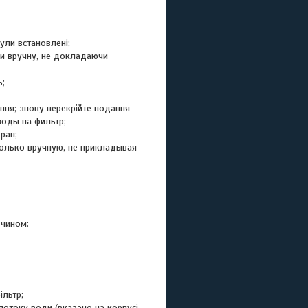
були встановлені;
ьки вручну, не докладаючи
ь;
ння; знову перекрійте подання
воды на фильтр;
ран;
только вручную, не прикладывая
 чином:
ільтр;
потоку води (вказано на корпусі