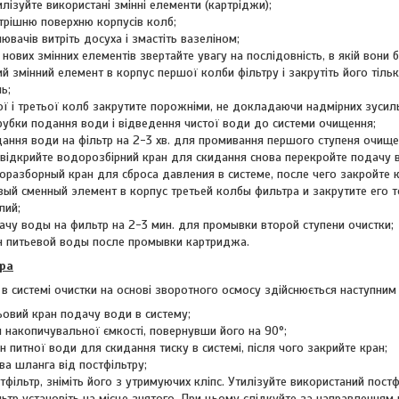
тилізуйте використані змінні елементи (картріджи);
трішню поверхню корпусів колб;
ювачів витріть досуха і змастіть вазеліном;
 нових змінних елементів звертайте увагу на послідовність, в якій вони 
ий змінний елемент в корпус першої колби фільтру і закрутіть його тіл
ль;
ої і третьої колб закрутите порожніми, не докладаючи надмірних зусил
трубки подання води і відведення чистої води до системи очищення;
дання води на фільтр на 2-3 хв. для промивання першого ступеня очище
; відкрийте водорозбірний кран для скидання снова перекройте подачу 
оразборный кран для сброса давления в системе, после чего закройте к
вый сменный элемент в корпус третьей колбы фильтра и закрутите его 
лий;
ачу воды на фильтр на 2-3 мин. для промывки второй ступени очистки;
н питьевой воды после промывки картриджа.
тра
 в системі очистки на основі зворотного осмосу здійснюється наступним
ьовий кран подачу води в систему;
н накопичувальної ємкості, повернувши його на 90°;
н питної води для скидання тиску в системі, після чого закрийте кран;
ва шланга від постфільтру;
фільтр, зніміть його з утримуючих кліпс. Утилізуйте використаний постф
ьтр установіть на місце знятого. При цьому слідкуйте за направленням 