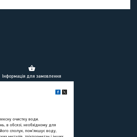
Інформація для замовлення
лексну очистку води.
ь, в обсязі, необхідному для
 його сполук, пом'якшує воду,
жких металів, тріхлорметан і інших