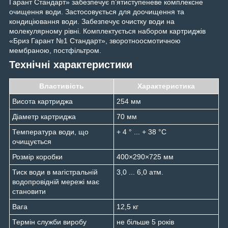
Гарант Стандарт» забезпечує п’ятиступеневе комплексне
очищення води. Застосовується для доочищення та
кондиціювання води. Забезпечує очистку води на
молекулярному рівні. Комплектується набором картриджів
«Бриз Гарант №1 Стандарт», зворотноосмотичною
мембраною, постфільтром.
Технічні характеристики
Властивість
Характеристика
Висота картриджа
254 мм
Діаметр картриджа
70 мм
Температура води, що
+ 4 ° ... + 38 °С
очищується
Розмір коробки
400×290×725 мм
Тиск води в магістральній
3,0 ... 6,0 атм.
водопровідній мережі має
становити
Вага
12,5 кг
Термін служби виробу
не більше 5 років