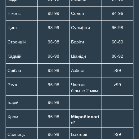
Нікель
98-99
Селен
94-96
Цинк
98-99
Сульфіти
96-98
Стронцій
96-98
Боріти
60-80
Кадмій
96-98
Ціаніди
86-92
Срібло
93-98
Азбест
>99
Ртуть
96-98
Частки
>99
більше 2 мкм
Барій
96-98
Хром
96-98
Мікробіологі
я*
Свинець
96-98
Бактерії
>99