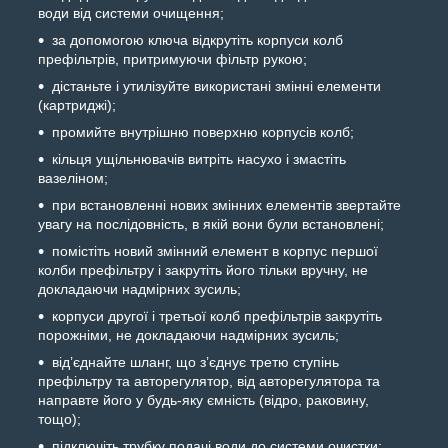
води від системи очищення;
за допомогою ключа відкрутіть корпуси колб
префільтрів, притримуючи фільтр рукою;
дістаньте і утилізуйте використані змінні елементи
(картриджі);
промийте внутрішню поверхню корпусів колб;
кільця ущільнювачів витріть насухо і змастіть
вазеліном;
при встановленні нових змінних елементів звертайте
увагу на послідовність, в якій вони були встановлені;
помістіть новий змінний елемент в корпус першої
колби префільтру і закрутіть його тільки вручну, не
докладаючи надмірних зусиль;
корпуси другої і третьої колб префільтрів закрутіть
порожніми, не докладаючи надмірних зусиль;
від’єднайте шланг, що з’єднує третю ступінь
префільтру та авторегулятор, від авторегулятора та
направте його у будь-яку ємність (відро, раковину,
тощо);
підключіть трубку подачі води до системи очистки;