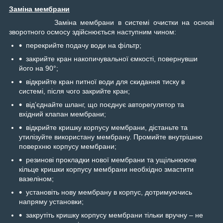
Заміна мембрани
Заміна мембрани в системі очистки на основі
зворотного осмосу здійснюється наступним чином:
перекрийте подачу води на фільтр;
закрийте кран накопичувальної ємкості, повернувши
його на 90°;
відкрийте кран питної води для скидання тиску в
системі, після чого закрийте кран;
від’єднайте шланг, що поєднує авторегулятор та
вхідний клапан мембрани;
відкрийте кришку корпусу мембрани, дістаньте та
утилізуйте використану мембрану. Промийте внутрішню
поверхню корпусу мембрани;
резинові прокладки нової мембрани та ущільнююче
кільце кришки корпусу мембрани необхідно змастити
вазеліном;
установіть нову мембрану в корпус, дотримуючись
напряму установки;
закрутіть кришку корпусу мембрани тільки вручну – не