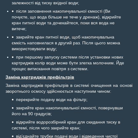
залежності від тиску вхідної води;
після заповнення накопичувальної ємкості (Ви
почуєте, що вода більше не тече у дренаж), відкрийте
кран питної води та дочекайтеся, поки вся вода не
витече;
закрийте кран питної води, щоб накопичувальна
ємкість наповнилася в другий раз. Після цього можна
використовувати воду;
при першому запуску системи після установки нових
картриджів колір води може бути злегка молочним. Йде
процес витискання повітря з системи.
Заміна картриджів префільтрів
Заміна картриджів префільтрів в системі очищення на основі
зворотнього осмосу здійснюється наступним чином:
перекрийте подачу води на фільтр;
закрийте кран накопичувальної ємності, повернувши
його на 90 градусів;
відкрийте водорозбірний кран для скидання тиску в
системі, після чого закрийте кран;
від’єднайте трубки подачі води і відведення чистої