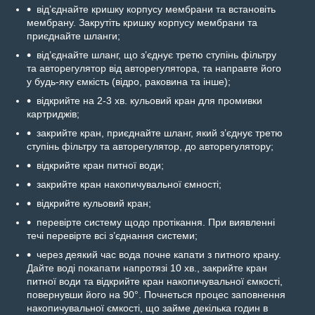
від’єднайте кришку корпусу мембрани та встановіть
мембрану. Закрутіть кришку корпусу мембрани та
приєднайте шланги;
від’єднайте шланг, що з’єднує третю ступінь фільтру
та авторегулятор від авторегулятора, та направте його
у будь-яку ємкість (відро, раковина та інше);
відкрийте на 2-3 хв. кульовий кран для промивки
картриджів;
закрийте кран, приєднайте шланг, який з’єднує третю
ступінь фільтру та авторегулятор, до авторегулятору;
відкрийте кран питної води;
закрийте кран накопичувальної ємності;
відкрийте кульовий кран;
перевірте систему щодо протікання. При виявленні
течі перевірте всі з’єднання системи;
через деякий час вода почне капати з питного крану.
Дайте воді покапати напротязі 10 хв., закрийте кран
питної води та відкрийте кран накопичувальної ємкості,
повернувши його на 90°. Почнеться процес заповнення
накопичувальної ємкості, що займе декілька годин в