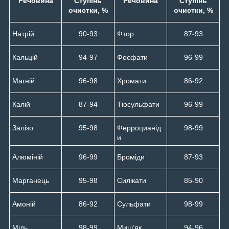
Речовина
Ступінь
Речовина
Ступінь
очистки, %
очистки, %
Натрій
90-93
Фтор
87-93
Кальцій
94-97
Фосфати
96-99
Магній
96-98
Хромати
86-92
Калій
87-94
Тіосульфати
96-99
Залізо
95-98
Ферроцианід
98-99
и
Алюміній
96-99
Броміди
87-93
Марганець
95-98
Силікати
85-90
Амоній
86-92
Сульфати
98-99
Мідь
98-99
Миш’як
94-96