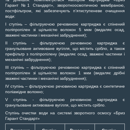
Гарант №1 Стандарт», зворотноосмотичною мембраною,
постфільтром, які забезпечують п’ятиступеневе очищення
води:
I ступінь – фільтруючою речовиною картриджа є спінений
поліпропілен зі щільністю волокон 5 мкм (видаляє осад,
зважені частинки і механічні забруднення);
II ступінь – фільтруючою речовиною картриджа є
гранульоване активоване вугілля, що містить срібло, а також
префільтр з поліпропілену (видаляє осад, зважені частинки і
механічні забруднення);
III ступінь – фільтруючою речовиною картриджа є спінений
поліпропілен зі щільністю волокон 1 мкм (видаляє дрібні
зважені частинки і механічні забруднення);
IV ступінь – фільтруючою речовиною картриджа є синтетичне
поліамідне волокно;
V ступінь - фільтруючою речовиною картриджа є
гранульоване активоване вугілля, що містить срібло.
Ступінь очистки води на системі зворотного осмосу «Бриз
Гарант Стандарт»