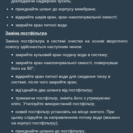
докладаючи надмірних зусиль;
приєднайте шланг до корпусу мембрани;
відкрийте шарів кран, кран накопичувальної ємкості;
закрийте кран питної води.
Заміна постфільтра
Заміна постфільтра в системі очистки на основі зворотного
осмосу здійснюється наступним чином:
закрийте кульовий кран подачу води в систему;
закрийте кран накопичувальної ємкості, повернувши
його на 90°;
відкрийте кран питної води для скидання тиску в
системі, після чого закрийте кран;
від’єднайте два шланга від постфільтру;
тримаючи постфільтр, зніміть його з утримуючих
кліпс. Утилізуйте використаний постфільтр;
новий постфільтр установіть на місце знятого. При
цьому слідкуйте за направленням потоку води (вказано
на корпусі постфільтру);
приєднайте шланги до постфільтру;