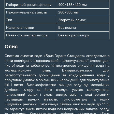
Габаритний розмір фільтру
400×135×420 мм
Накопичувальна ємність
260×380 мм
Тип
Зворотній осмос
Наявність помпи
Без помпи
Наявність мініралізатора
Без мініралізатору
Опис
Система очистки води «Бриз Гарант Стандарт» складається з
п’яти послідовно з’єднаних колб, накопичувальної ємності для
чистої води та забезпечує п’ятиступеневе очищення води на
молекулярному рівні. Використовується для
багатоступеневого доочищення та кондиціювання води у
побутових умовах в об’ємі, який необхідний для приготування
їжі і пиття. Високоефективно очищає воду від механічних
домішок, хлору та його сполук, усуває каламутність,
неприємний запах і смак, знижує вміст у воді органіки,
пестицидів, важких металів, трихлорметану та інших
шкідливих речовин. Забезпечує ступінь очистки води до 99,9
%; гарантує якість питної води без неприємних запахів, осаду
та домішок. Комплектується набором картриджів «Бриз