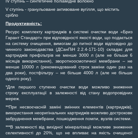
IV ступінь – синтетичне поліамідне волокно
V ступінь - гранульоване активоване вугілля, що містить
срібло
Продуктивність:
Ресурс комплекту картриджів в системі очистки води «Бриз
Гарант Стандарт» при відповідності якості води, що подається
на систему очищення, вимогам до питної води відповідно до
чинного законодавства (ДСанПіН 2.2.4-171-10) складає для
картриджів префільтрів не менше 3000 л (але не більше 6
місяців використання), зворотноосмотичної мембрани – не
менше 10000 л (рекомендований строк заміни один раз на
два роки), постфільтру – не більше 4000 л (але не більше
одного року).
*Для першого ступеню очистки води можливо зниження
строку експлуатації в залежності від стану водопровідних
мереж.
**При несвоєчасній заміні змінних елементів (картриджів),
використання неоригінальних картриджів можливо дострокове
забруднення мембрани, пошкодження помпи, вузлів системи.
***В залежності від вихідної мінералізації можливе зниження
селективності до 20%, що не впливає на якість очищеної