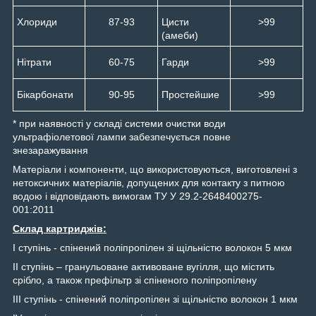
Хлориди
87-93
Цисти
>99
(амеби)
Нітрати
60-75
Гарди
>99
Бікарбонати
90-95
Простейшие
>99
* при наявності у складі системи очистки води
ультрафіолетової лампи забезпечується повне
знезаражування
Матеріали і компоненти, що використовуються, виготовлені з
нетоксичних матеріалів, допущених для контакту з питною
водою і відповідають вимогам ТУ У 29.2-2648400275-
001:2011
Склад картриджів:
І ступінь - спінений поліпропілен зі щільністю волокон 5 мкм
ІІ ступінь – гранульоване активоване вугілля, що містить
срібло, а також префільтр зі спіненого поліпропілену
ІІІ ступінь - спінений поліпропілен зі щільністю волокон 1 мкм