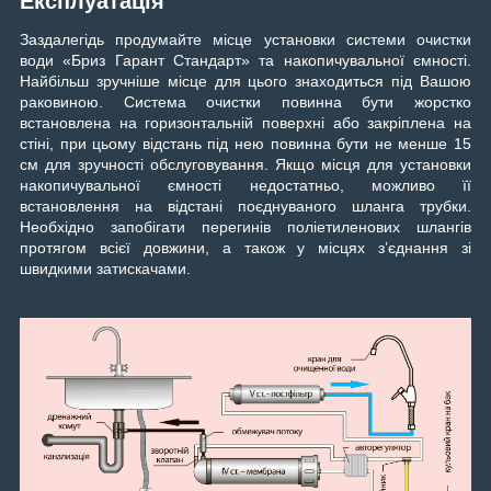
Експлуатація
Заздалегідь продумайте місце установки системи очистки
води «Бриз Гарант Стандарт» та накопичувальної ємності.
Найбільш зручніше місце для цього знаходиться під Вашою
раковиною. Система очистки повинна бути жорстко
встановлена на горизонтальній поверхні або закріплена на
стіні, при цьому відстань під нею повинна бути не менше 15
см для зручності обслуговування. Якщо місця для установки
накопичувальної ємності недостатньо, можливо її
встановлення на відстані поєднуваного шланга трубки.
Необхідно запобігати перегинів поліетиленових шлангів
протягом всієї довжини, а також у місцях з’єднання зі
швидкими затискачами.