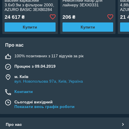
Басейн каркасний
Ремонтний набір для
Басе
3.6х0.9м з фільтром 2000,
лайнеру 3EXX0331
4,88
AZURO BASIC 3EXB0284
AZU
desi
24 617
206
21 
₴
₴
Купити
Купити
Про нас
100% позитивних з 117 відгуків за рік
Працює з 09.04.2019
м. Київ
вул. Новопольова 97а, Київ, Україна
Контакти
Сьогодні вихідний
Показати весь графік роботи
Про нас