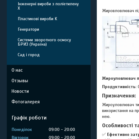
Інженерні вироби з поліетилену
Х
Жировловлювач під
Пластикові вироби K
Генератори
Системи зворотного осмосу
БРИЗ (Україна)
Сад і город
О нас
Жироуловлювач пі
Отзывы
Продуктивність
:
Новости
Призначення
:
Фотогалерея
Жироуловлювач ти
використання на пр
нею.
Графік роботи
Особливості т
Понеділок
09:00
20:00
✅
Ефективно зат
Вівторок
09:00
20:00