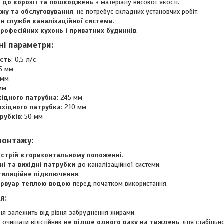
й до корозії та пошкоджень
з матеріалу високої якості.
жу та обслуговування
, не потребує складних установчих робіт.
н служби каналізаційної системи
.
професійних кухонь і приватних будинків
.
чні параметри
:
сть
: 0,5 л/с
05 мм
 мм
 мм
хідного патрубка
: 245 мм
ихідного патрубка
: 210 мм
рубків
: 50 мм
 монтажу
:
истрій в горизонтальному положенні
.
ні та вихідні патрубки
до каналізаційної системи.
тиляційне підключення
.
ервуар теплою водою
перед початком використання.
ня
:
ня залежить від рівня забруднення жирами.
 очищати відстійник
не рідше одного разу на тиждень
для стабільно