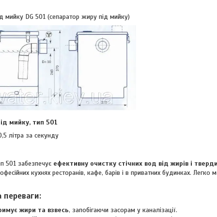
 мийку DG 501 (сепаратор жиру під мийку)
д мийку, тип 501
 0,5 літра за секунду
п 501 забезпечує
ефективну очистку стічних вод від жирів і тверд
офесійних кухнях ресторанів, кафе, барів і в приватних будинках. Легко 
а переваги
:
римує жири та взвесь
, запобігаючи засорам у каналізації.