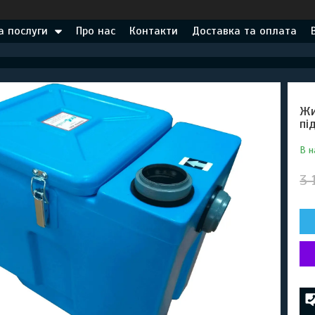
а послуги
Про нас
Контакти
Доставка та оплата
Жи
пі
В н
3 