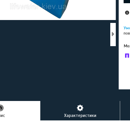
пов
У к
буд
пис
Характеристики