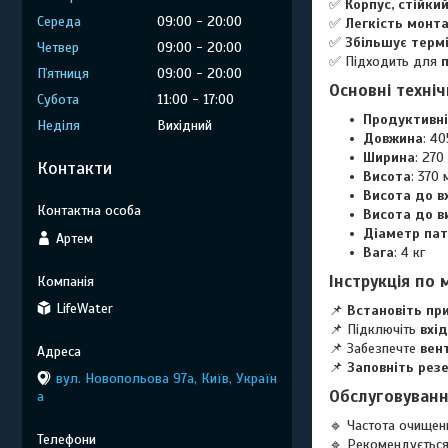
✅
Корпус, стійки
Середа
09:00
20:00
✅
Легкість монта
✅
Збільшує термі
Четвер
09:00
20:00
✅ Підходить для
Пʼятниця
09:00
20:00
Основні техні
Субота
11:00
17:00
Продуктивні
Неділя
Вихідний
Довжина
: 4
Ширина
: 270
Контакти
Висота
: 370
Висота до в
Висота до в
Діаметр пат
Артем
Вага
: 4 кг
Інструкція по
LifeWater
📌
Встановіть пр
📌 Підключіть
вхід
📌 Забезпечте
вен
📌
Заповніть рез
вул. Новопольова 97а, Київ, Україн
Обслуговуван
а
🔹 Частота очищен
🔹 Рекомендується