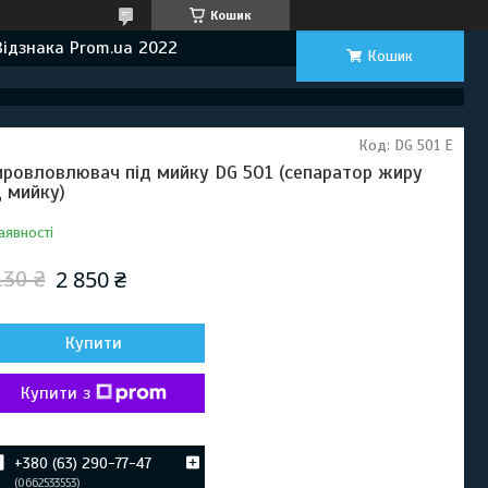
Кошик
Відзнака Prom.ua 2022
Кошик
Код:
DG 501 E
ровловлювач під мийку DG 501 (сепаратор жиру
д мийку)
аявності
2 850 ₴
130 ₴
Купити
Купити з
+380 (63) 290-77-47
0662533553