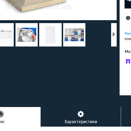
пов
У к
буд
пис
Характеристики