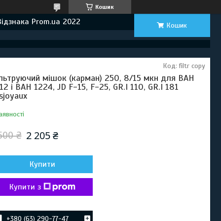
Кошик
Відзнака Prom.ua 2022
Кошик
Код:
filtr copy
льтруючий мішок (карман) 250, 8/15 мкн для ВАН
12 і ВАН 1224, JD F-15, F-25, GR.I 110, GR.I 181
sjoyaux
аявності
2 205 ₴
500 ₴
Купити
Купити з
+380 (63) 290-77-47