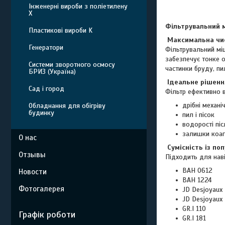
Інженерні вироби з поліетилену
Х
Фільтрувальний м
Пластикові вироби K
Максимальна чис
Генератори
Фільтрувальний мі
забезпечує тонке о
Системи зворотного осмосу
частинки бруду, пил
БРИЗ (Україна)
Ідеальне рішенн
Сад і город
Фільтр ефективно 
дрібні механі
Обладнання для обігріву
будинку
пил і пісок
водорості пі
залишки коаг
О нас
Сумісність із п
Отзывы
Підходить для наві
ВАН 0612
Новости
ВАН 1224
Фотогалерея
JD Desjoyaux 
JD Desjoyaux
GR.I 110
Графік роботи
GR.I 181