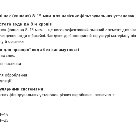
ішок (кишеня) 8-15 мкм для навісних фільтрувальних установок
тота води до 8 мікронів
шок (кишеня) 8-15 мкм — це високоефективний змінний елемент для нав
чищення води в басейні. Завдяки дрібнопористій структурі матеріалу він
у й органіки.
я для прозорої води без каламутності
видаляє:
чні частинки
сля оброблення
уляції
опулярними системами
сних фільтрувальних установок різних виробників, включно з:
F-15
 F-25