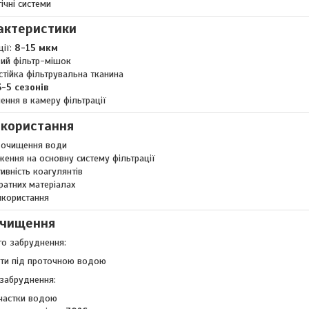
гічні системи
актеристики
ції:
8-15 мкм
вий фільтр-мішок
стійка фільтрувальна тканина
3-5 сезонів
ення в камеру фільтрації
икористання
ь очищення води
ження на основну систему фільтрації
ивність коагулянтів
ратних матеріалах
икористання
очищення
го забруднення:
ти під проточною водою
 забруднення:
 частки водою