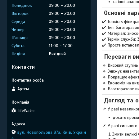
та інші анало
Понеділок
09:00
20:00
Основні хар
Вівторок
09:00
20:00
Середа
09:00
20:00
✔️ Тонкість фільтра
✔️ Тип: багаторазо
Четвер
09:00
20:00
✔️ Матеріал: зносо
Пʼятниця
09:00
20:00
✔️ Термін служби:
✔️ Просте встановл
Субота
11:00
17:00
Неділя
Вихідний
Переваги в
🔹 Високий ступін
Контакти
🔹 Знижує наванта
🔹 Покращує ефект
🔹 Економія на вит
Артем
🔹 Багаторазове в
Догляд та 
📌 У разі невелико
LifeWater
досить проми
📌 У разі сильного
вул. Новопольова 97а, Київ, Україн
Змити великі
а