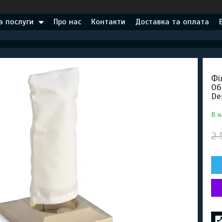
а послуги
Про нас
Контакти
Доставка та оплата
Фі
06
De
В н
2 