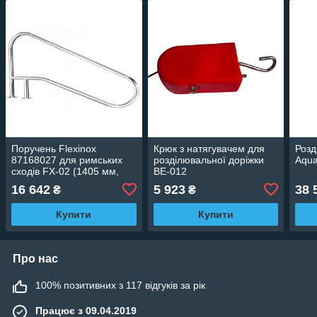
Поручень Flexinox
Крюк з натягувачем для
Розд
87168027 для римських
розділювальної доріжки
Aqua
сходів FX-02 (1405 мм,
BE-012
анкер, AISI-316L)
16 642
5 923
38 
₴
₴
Купити
Купити
Про нас
100% позитивних з 117 відгуків за рік
Працює з 09.04.2019