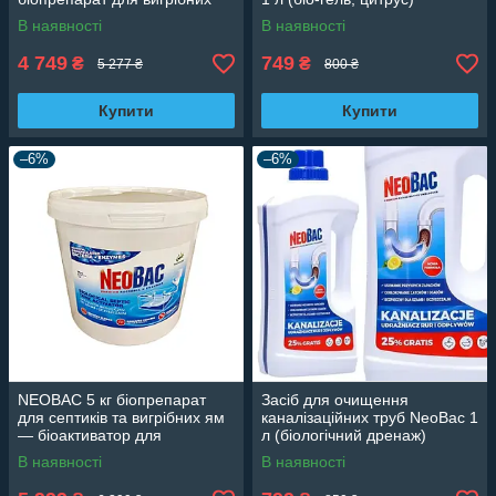
ям і туалетів
В наявності
В наявності
4 749
749
₴
₴
5 277 ₴
800 ₴
Купити
Купити
–6%
–6%
NEOBAC 5 кг біопрепарат
Засіб для очищення
для септиків та вигрібних ям
каналізаційних труб NeoBac 1
— біоактиватор для
л (біологічний дренаж)
очищення стічних вод та
В наявності
В наявності
туалетів