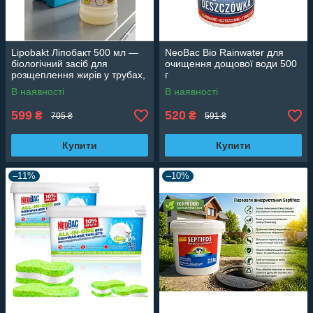
Lipobakt Ліпобакт 500 мл —
NeoBac Bio Rainwater для
біологічний засіб для
очищення дощової води 500
розщеплення жирів у трубах,
г
септиках і жироуловлювачах
В наявності
В наявності
599
520
₴
₴
705 ₴
591 ₴
Купити
Купити
–11%
–10%