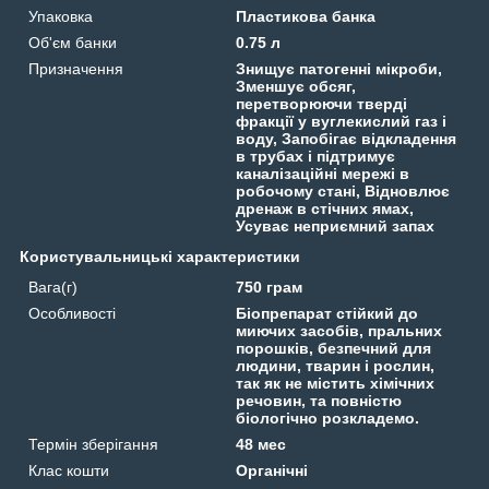
Упаковка
Пластикова банка
Об'єм банки
0.75 л
Призначення
Знищує патогенні мікроби,
Зменшує обсяг,
перетворюючи тверді
фракції у вуглекислий газ і
воду, Запобігає відкладення
в трубах і підтримує
каналізаційні мережі в
робочому стані, Відновлює
дренаж в стічних ямах,
Усуває неприємний запах
Користувальницькі характеристики
Вага(г)
750 грам
Особливості
Біопрепарат стійкий до
миючих засобів, пральних
порошків, безпечний для
людини, тварин і рослин,
так як не містить хімічних
речовин, та повністю
біологічно розкладемо.
Термін зберігання
48 мес
Клас кошти
Органічні