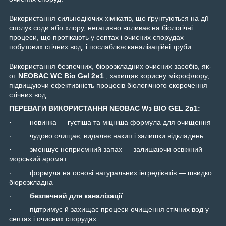
Використання сильнодіючих хімікатів, що ґрунтуються на дії
сполук соди або хлору, негативно впливає на біологічні
процеси, що протікають у септах і очисних спорудах
побутових стічних вод, і послаблює каналізаційні труби.
Використання безпечних, біорозкладних очисних засобів, як-
от
NEOBAC
WC
Bio
Gel
2в1
, захищає корисну мікрофлору,
підвищуючи ефективність процесів біологічного скорочення
стічних вод.
ПЕРЕВАГИ ВИКОРИСТАННЯ
NEOBAC
W
з
BIO
GEL
2
в
1:
· новинка — густіша та міцніша формула для очищення
· чудово очищає, видаляє накип і залишки відкладень
· зменшує неприємний запах — залишаючи освіжний
морський аромат
· формула на основі натуральних інгредієнтів — швидко
біорозкладна
·
безпечний для каналізації
· підтримує й захищає процеси очищення стічних вод у
септах і очисних спорудах