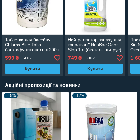
Таблетки для басейну
Нейтралізатор запаху для
Прем
Chlorox Blue Tabs
каналізації NeoBac Odor
Bio 
багатофункціональні 200 г
Stop 1 л (біо-гель, цитрус)
Оке
x 2 шт. 400 г
599
749
1 6
₴
₴
660 ₴
800 ₴
Купити
Купити
Акційні пропозиції та новинки
–15%
–12%