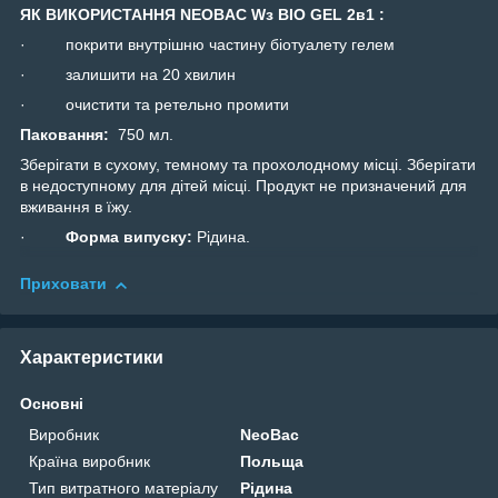
ЯК ВИКОРИСТАННЯ
NEOBAC
W
з
BIO
GEL
2
в
1 :
· покрити внутрішню частину біотуалету гелем
· залишити на 20 хвилин
· очистити та ретельно промити
Паковання:
750 мл.
Зберігати в сухому, темному та прохолодному місці. Зберігати
в недоступному для дітей місці. Продукт не призначений для
вживання в їжу.
·
Форма випуску:
Рідина.
Приховати
Характеристики
Основні
Виробник
NeoBac
Країна виробник
Польща
Тип витратного матеріалу
Рідина