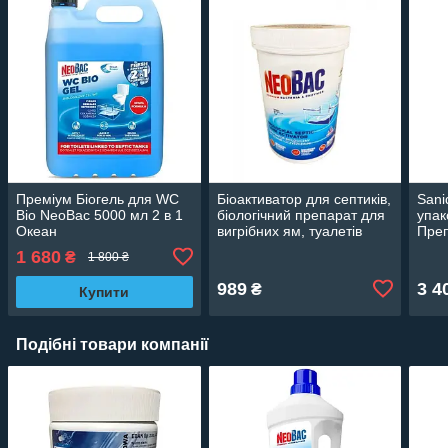
Преміум Біогель для WC
Біоактиватор для септиків,
Sani
Bio NeoBac 5000 мл 2 в 1
біологічний препарат для
упак
Океан
вигрібних ям, туалетів
Преп
NEOBAC 600 грам
спор
1 680
₴
1 800 ₴
Розр
зне
989
3 4
₴
Купити
Подібні товари компанії