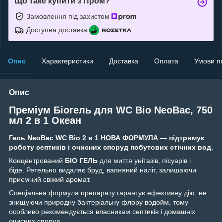
Що таке купити з Пром?
Замовлення під захистом
Доступна доставка
Опис
Характеристики
Доставка
Оплата
Умови п
Опис
Преміум Біогель для WC Bio NeoBac, 750
мл 2 в 1 Океан
Гель
NeoBac
WC
Bio 2 в 1 НОВА ФОРМУЛА
— підтримує
роботу септиків і очисних споруд побутових стічних вод.
Концентрований
БІО ГЕЛЬ
для миття унітазів, пісуарів і
біде. Ретельно видаляє бруд, вапняний наліт, залишаючи
приємний свіжий аромат.
Спеціальна формула препарату гарантує ефективну дію, не
знищуючи природну бактеріальну флору водойм, тому
особливо рекомендується власникам септиків і домашніх
очисних споруд.