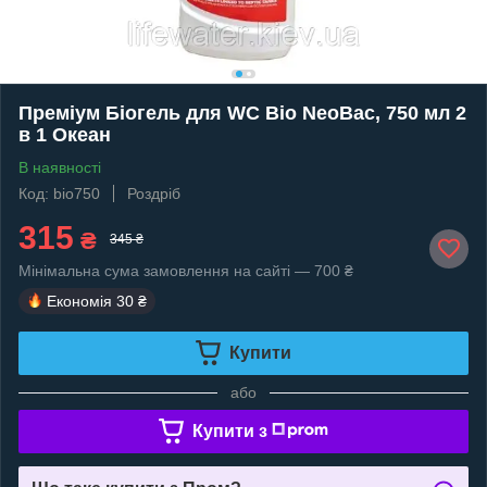
Преміум Біогель для WC Bio NeoBac, 750 мл 2
в 1 Океан
В наявності
Код: bio750
Роздріб
315
₴
345 ₴
Мінімальна сума замовлення на сайті — 700 ₴
Економія
30 ₴
Купити
або
Купити з