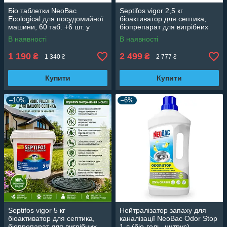
Біо таблетки NeoBac
Septifos vigor 2,5 кг
Ecological для посудомийної
біоактиватор для септика,
машини, 60 таб. +6 шт. у
біопрепарат для вигрібних
подарунок
ям і туалетів
В наявності
В наявності
1 190
2 499
₴
₴
1 340 ₴
2 777 ₴
Купити
Купити
–10%
–6%
Septifos vigor 5 кг
Нейтралізатор запаху для
біоактиватор для септика,
каналізації NeoBac Odor Stop
біопрепарат для вигрібних
1 л (біо-гель, цитрус)