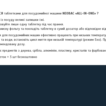
СЯ
таблетками для посудомийної машини
NEOBAC
«
ALL
-
IN
-
ONE
»
?
 посуду великі залишки їжі.
йте лише одну таблетку під час прання.
сну фольгу та покладіть таблетку в сухий дозатор або відповідне від
ки для посудомийних машин ефективно працюють при низьких температур
 та води, встановіть цикл миття при низькій температурі (режим Еко). П
омендовану дозу.
:
предметів з дерева, срібла, алюмінію, пластику, кристалів та фарбова
еток + 3 шт безкоштовно