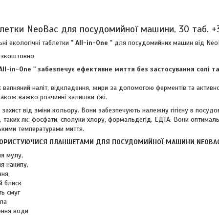
аблетки NeoBac для посудомийної машини, 30 таб. +
ні екологічні таблетки "
All
-
in
-
One
" для посудомийних машин від Neo
езкоштовно
All
-
in
-
One
" забезпечує ефективне миття без застосування солі та
 вапняний наліт, відкладення, жири за допомогою ферментів та активн
 також важко розчинні залишки їжі.
 захист від зміни кольору. Вони забезпечують належну гігієну в посудо
, таких як: фосфати, сполуки хлору, формальдегід, ЕДТА. Вони оптима
ькими температурами миття.
 КОРИСТУЮЧИСЯ ПЛАНШЕТАМИ ДЛЯ ПОСУДОМИЙНОЇ МАШИНИ
NEOBA
 мулу,
накипу,
ня,
 блиск
ь смуг
ла
ня води