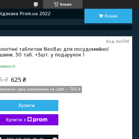
Кошик
Відзнака Prom.ua 2022
Кошик
Код:
bio594
ологічні таблетки NeoBac для посудомийної
шини, 30 таб. +3шт. у подарунок !
аявності
625 ₴
5 ₴
німальна сума замовлення на сайті — 700 ₴
Купити
Купити з