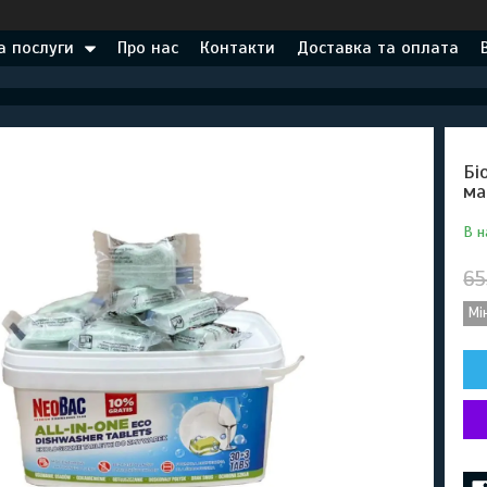
а послуги
Про нас
Контакти
Доставка та оплата
Бі
ма
В н
65
Мі