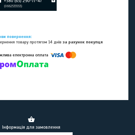
+380 (63) 290-77-47
0662533553
ернення товару протягом 14 днів
за рахунок покупця
омпанії підключені електронні платежі. Тепер ви можете купити
ь-який товар не покидаючи сайту.
Інформація для замовлення