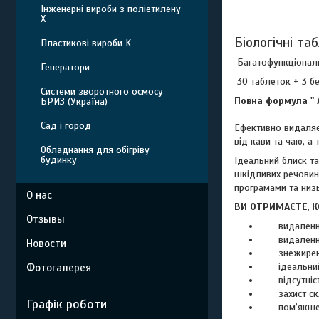
Інженерні вироби з поліетилену
Х
Біологічні т
Пластикові вироби K
Багатофункціональ
Генератори
30 таблеток + 3 б
Системи зворотного осмосу
Повна формула "
БРИЗ (Україна)
Сад і город
Ефективно видаляє
від кави та чаю, а
Обладнання для обігріву
будинку
Ідеальний блиск та
шкідливих речовин
програмами та низ
О нас
ВИ ОТРИМАЄТЕ,
Отзывы
видалення
видалення 
Новости
знежирен
ідеальний
Фотогалерея
відсутніст
захист ск
Графік роботи
пом’якшен