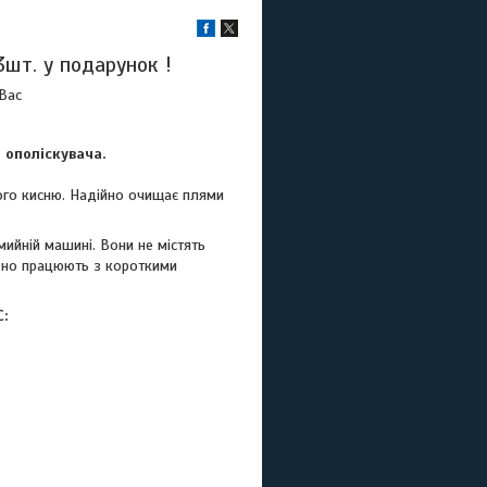
3шт. у подарунок !
Bac
 ополіскувача.
ого кисню. Надійно очищає плями
мийній машині. Вони не містять
льно працюють з короткими
C
: