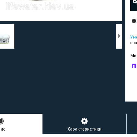
пов
У к
буд
пис
Характеристики