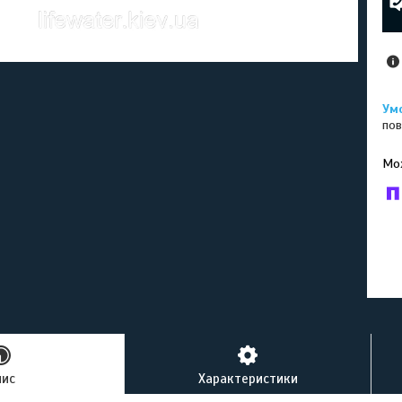
пов
У к
буд
пис
Характеристики