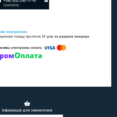
+380 (63) 290-77-47
0662533553
ернення товару протягом 14 днів
за рахунок покупця
омпанії підключені електронні платежі. Тепер ви можете купити
ь-який товар не покидаючи сайту.
Інформація для замовлення