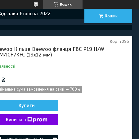
Кошик
Відзнака Prom.ua 2022
Кошик
Код:
7096
ewoo Кільце Daewoo фланця ГВС P19 H/W
M/ICH/KFC (19х12 мм)
аявності
 ₴
німальна сума замовлення на сайті — 700 ₴
Купити
Купити з