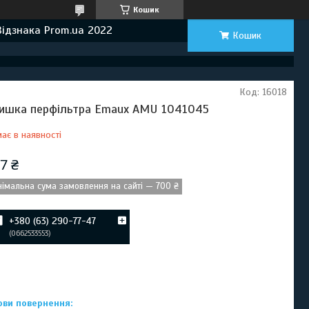
Кошик
Відзнака Prom.ua 2022
Кошик
Код:
16018
ишка перфільтра Emaux AMU 1041045
ає в наявності
7 ₴
німальна сума замовлення на сайті — 700 ₴
+380 (63) 290-77-47
0662533553