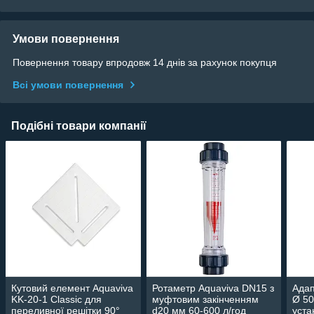
Умови повернення
Повернення товару впродовж 14 днів за рахунок покупця
Всі умови повернення
Подібні товари компанії
Кутовий елемент Aquaviva
Ротаметр Aquaviva DN15 з
Адап
KK-20-1 Classic для
муфтовим закінченням
Ø 50
переливної решітки 90°
d20 мм 60-600 л/год
уста