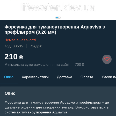
Форсунка для туманоутворення Aquaviva з
префільтром (0.20 мм)
Немає в наявності
Код: 33595
Роздріб
210
₴
Мінімальна сума замовлення на сайті — 700 ₴
Опис
Характеристики
Доставка
Оплата
Умови п
Опис
Форсунка для туманоутворення Aquaviva з префільтром – це
ідеальне рішення для створення туману. Використовується в
системах туманоутворення Aquaviva.