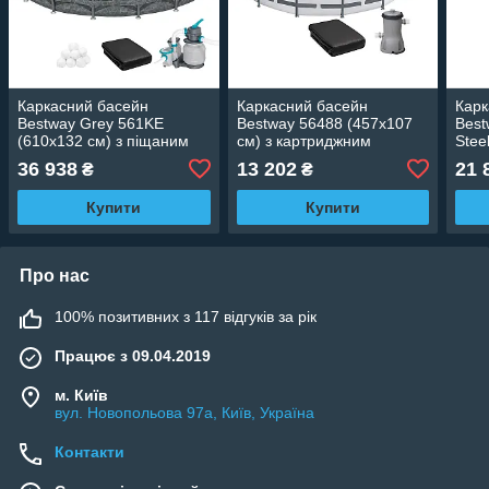
Каркасний басейн
Каркасний басейн
Карк
Bestway Grey 561KE
Bestway 56488 (457х107
Best
(610х132 см) з піщаним
см) з картриджним
Stee
фільтром, тентом та
фільтром, тентом і
карт
36 938
13 202
21 
₴
₴
драбиною
драбиною
драб
Купити
Купити
Про нас
100% позитивних з 117 відгуків за рік
Працює з 09.04.2019
м. Київ
вул. Новопольова 97а, Київ, Україна
Контакти