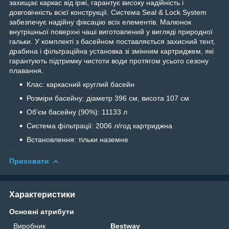
захищає каркас від іржі, гарантує високу надійність і
довговічність всієї конструкції. Система Seal & Lock System
забезпечує надійну фіксацію всіх елементів. Малюнок
внутрішньої поверхні чаші виготовлений у вигляді природної
гальки. У комплекті з басейном поставляється захисний тент,
драбина і фільтраційна установка зі змінним картриджем, які
гарантують підтримку чистоти води протягом усього сезону
плавання.
Клас: каркасний круглий басейн
Розміри басейну: діаметр 396 см, висота 107 см
Об'єм басейну (90%): 11133 л
Система фільтрації: 2006 л/год картриджна
Встановлення: тільки наземне
Приховати
Характеристики
Основні атрибути
Виробник
Bestway