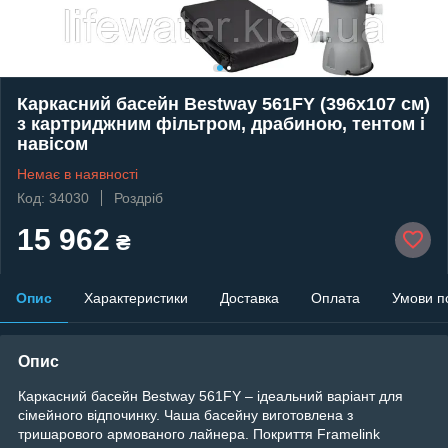
Каркасний басейн Bestway 561FY (396х107 см)
з картриджним фільтром, драбиною, тентом і
навісом
Немає в наявності
Код: 34030
Роздріб
15 962
₴
Опис
Характеристики
Доставка
Оплата
Умови п
Опис
Каркасний басейн Bestway 561FY – ідеальний варіант для
сімейного відпочинку. Чаша басейну виготовлена з
тришарового армованого лайнера. Покриття Framelink