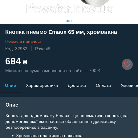
Кнопка пневмо Emaux 65 мм, хромована
Немає в наявності
Код: 32982
Роздріб
684
₴
Мінімальна сума замовлення на сайті — 700 ₴
Опис
Характеристики
Доставка
Оплата
Умови п
Опис
Кнопка для гідромасажу Emaux - це пневматична кнопка, за
допомогою якої включається обладнання гідромасажу
безпосередньо з басейну.
Хромована пластикова накладка