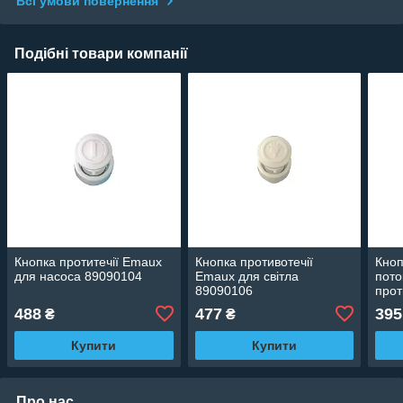
Всі умови повернення
Подібні товари компанії
Кнопка протитечії Emaux
Кнопка противотечії
Кноп
для насоса 89090104
Emaux для світла
пото
89090106
проти
890
488
477
395
₴
₴
Купити
Купити
Про нас