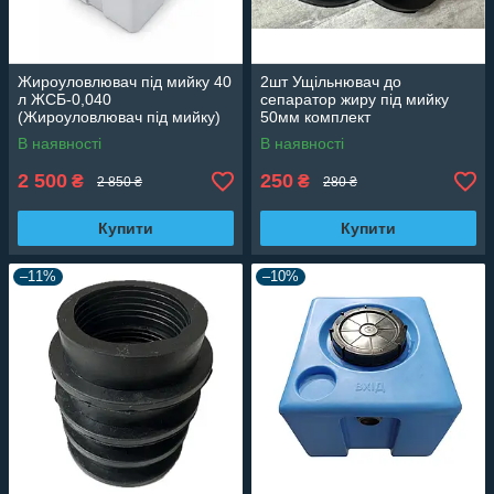
Жироуловлювач під мийку 40
2шт Ущільнювач до
л ЖСБ-0,040
сепаратор жиру під мийку
(Жироуловлювач під мийку)
50мм комплект
В наявності
В наявності
2 500
250
₴
₴
2 850 ₴
280 ₴
Купити
Купити
–11%
–10%