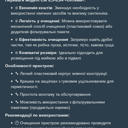
Переваги моделі СЖ 0,5-0,04 «Оптима»:
❇️
Економія коштів
: Зменшує необхідність у
використанні хімічних засобів та виклику сантехніка.
❇️
Легкість у очищенні
: Можна використовувати
механічний спосіб очищення (пластиковий совок) або
додаткові фільтрувальні пакети.
❇️
Ефективність очищення
: Затримує навіть дрібні
частки, такі як рибна луска, кісточки, тісто, кавова гуща.
❇️
Компактні розміри
: Ідеально підходить для
розміщення під мийкою або в підвалі.
Особливості пристрою:
🔧 Легкий пластиковий корпус знімної конструкції.
🔧 Кришка на защіпках з гумовим ущільнювачем для
герметичності.
🔧 Простота монтажу та обслуговування.
🔧 Можливість використання з фільтрувальними
пакетами (продаються окремо).
Рекомендації по використанню:
🕐 Очищення пристрою рекомендовано проводити