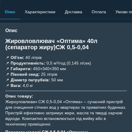
Опис
Характеристики
Доставка
Оплата
Умови п
Опис
Жировловлювач «Оптима» 40л
(сепаратор жиру)СЖ 0,5-0,04
📌
Об'єм:
40 літрів
📌
Продуктивність:
0,5 м³/год (0,145 л/сек)
📌
Габарити:
450×340×350 мм
📌
Піковий скид:
25 літрів
📌
Діаметр патрубків:
50 мм
📌
Вага:
4,0 кг
Опис товару:
Жироуловлювач СЖ 0,5-0,04 «Оптима» – сучасний пристрій
для очищення стічних вод у квартирах та приватних будинках.
Пристрій ефективно затримує жири, масла та тверді харчові
відходи. Компактно встановлюється під мийку або в
технічному приміщенні.