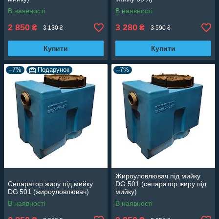
В наявності
В наявності
2 850
3 280
₴
₴
3 130 ₴
3 590 ₴
Купити
Купити
–7%
Подарунок
–7%
Жироуловлювач під мийку
Сепаратор жиру під мийку
DG 501 (сепаратор жиру під
DG 501 (жироуловлювач)
мийку)
В наявності
В наявності