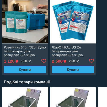
Розчинник 640г (320г 2упк)
ЖирOff KALIUS 2кг
Біопрепарат для
біопрепарат для
розщеплення жирів
розщеплення жирів,
АКЦІЙНИЙ НАБІР
сепараторів жиру і труб
1 120
2 500
₴
₴
1 180 ₴
2 600 ₴
Комплект акційний
Купити
Купити
Подібні товари компанії