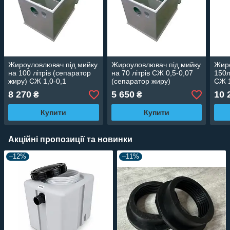
Жироуловлювач під мийку
Жироуловлювач під мийку
Жиро
на 100 літрів (сепаратор
на 70 літрів СЖ 0,5-0,07
150л
жиру) СЖ 1,0-0,1
(сепаратор жиру)
СЖ 1
8 270
5 650
10 
₴
₴
Купити
Купити
Акційні пропозиції та новинки
–12%
–11%