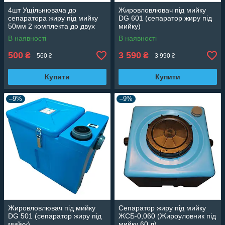
4шт Ущільнювача до
Жировловлювач під мийку
сепаратора жиру під мийку
DG 601 (сепаратор жиру під
50мм 2 комплекта до двух
мийку)
жироловок
В наявності
В наявності
500
3 590
₴
₴
560 ₴
3 990 ₴
Купити
Купити
–9%
–9%
Жировловлювач під мийку
Сепаратор жиру під мийку
DG 501 (сепаратор жиру під
ЖСБ-0,060 (Жироуловник під
мийку)
мийку 60 л)