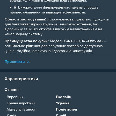
вранці, коли жири в холодній воді затверділи.
🧴 Використання фільтрувальних пакетів спрощує
процес очищення та підвищує ефективність.
Області застосування:
Жироуловлювач ідеально підходить
для багатоквартирних будинків, заміських котеджів, баз
відпочинку та інших об'єктів з високим навантаженням на
каналізаційну систему.
Преимущества покупки:
Модель СЖ 0,5-0,04 «Оптима» –
оптимальне рішення для побутових потреб за доступною
ціною. Надійна, ефективна і довговічна конструкція.
Приховати
Характеристики
Основні
Виробник
Еколайн
Країна виробник
Україна
Матеріал ємності
Поліетилен
Колір
Синій