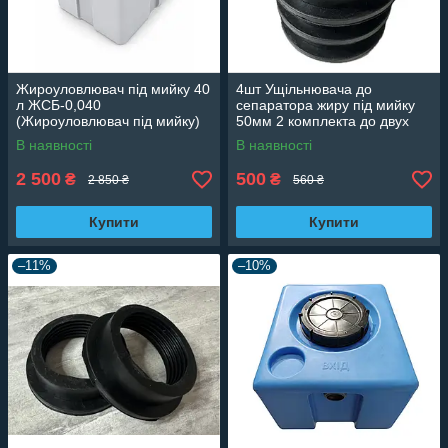
Жироуловлювач під мийку 40
4шт Ущільнювача до
л ЖСБ-0,040
сепаратора жиру під мийку
(Жироуловлювач під мийку)
50мм 2 комплекта до двух
жироловок
В наявності
В наявності
2 500
500
₴
₴
2 850 ₴
560 ₴
Купити
Купити
–11%
–10%