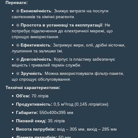
Переваги:
❇️
Економічність
: Знижує витрати на послуги
сантехників та хімічні реагенти.
❇️
Простота в установці та експлуатації
: Не
потребує підключення до електричної мережі, що
спрощує використання.
❇️
Ефективність
: Затримує жири, олії, дрібні кісточки,
лушпиння та залишки їжі.
❇️
Довговічність
: Корпус із пластику забезпечує
міцність і тривалий термін служби.
❇️
Зручність
: Можна використовувати фільтр-пакети,
що спрощує обслуговування.
Технічні характеристики:
Об'єм:
70 літрів
Продуктивність:
0,5 м³/год (0,145 літрів/сек)
Габарити:
550x400x395 мм
Піковий скид:
35 літрів
Висота патрубків:
вхід – 305 мм, вихід – 285 мм
Діаметр патрубків:
50 мм