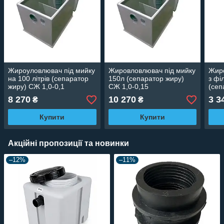
Жироуловлювач під мийку
Жировловлювач під мийку
Жиро
на 100 літрів (сепаратор
150л (сепаратор жиру)
з фі
жиру) СЖ 1,0-0,1
СЖ 1,0-0,15
(сеп
0,04
8 270
10 270
3 3
₴
₴
Купити
Купити
Акційні пропозиції та новинки
–12%
–11%