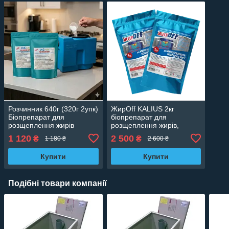
Розчинник 640г (320г 2упк)
ЖирOff KALIUS 2кг
Біопрепарат для
біопрепарат для
розщеплення жирів
розщеплення жирів,
АКЦІЙНИЙ НАБІР
сепараторів жиру і труб
1 120
2 500
₴
₴
1 180 ₴
2 600 ₴
Комплект акційний
Купити
Купити
Подібні товари компанії