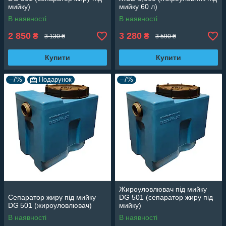
мийку)
мийку 60 л)
В наявності
В наявності
2 850
3 280
₴
₴
3 130 ₴
3 590 ₴
Купити
Купити
–7%
Подарунок
–7%
Жироуловлювач під мийку
Сепаратор жиру під мийку
DG 501 (сепаратор жиру під
DG 501 (жироуловлювач)
мийку)
В наявності
В наявності