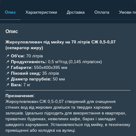
Опис
Характеристики
Доставка
Оплата
Умови п
Опис
Жироуловлювач під мийку на 70 літрів СЖ 0,5-0,07
(сепаратор жиру)
📌
Об'єм:
70 літрів
📌
Продуктивність:
0,5 м³/год (0,145 літрів/сек)
📌
Габарити:
550x400x395 мм
📌
Піковий скид:
35 літрів
📌
Діаметр патрубків:
50 мм
📌
Вага:
7 кг
Призначення:
Жироуловлювач СЖ 0,5-0,07 створений для очищення
стічних вод від жирових домішок та твердих харчових
залишків. Ідеально підходить для використання в квартирах,
приватних будинках, невеликих кафе, барах і закладах
швидкого харчування. Установлюється під мийку, в технічному
приміщенні або колодязі на вулиці.