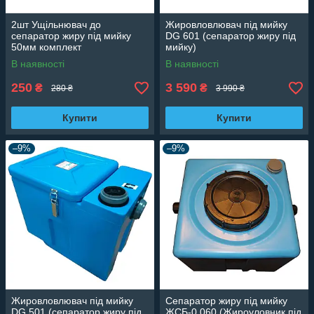
2шт Ущільнювач до
Жировловлювач під мийку
сепаратор жиру під мийку
DG 601 (сепаратор жиру під
50мм комплект
мийку)
В наявності
В наявності
250
3 590
₴
₴
280 ₴
3 990 ₴
Купити
Купити
–9%
–9%
Жировловлювач під мийку
Сепаратор жиру під мийку
DG 501 (сепаратор жиру під
ЖСБ-0,060 (Жироуловник під