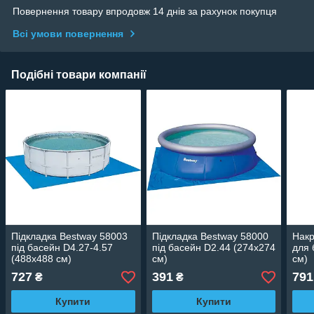
Повернення товару впродовж 14 днів за рахунок покупця
Всі умови повернення
Подібні товари компанії
Підкладка Bestway 58003
Підкладка Bestway 58000
Накр
під басейн D4.27-4.57
під басейн D2.44 (274х274
для 
(488х488 см)
см)
см)
727
391
791
₴
₴
Купити
Купити