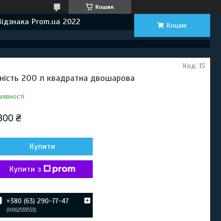
Кошик
Відзнака Prom.ua 2022
Кошик
Код:
15
ність 200 л квадратна двошарова
аявності
300 ₴
Купити
Купити з
+380 (63) 290-77-47
0662533553