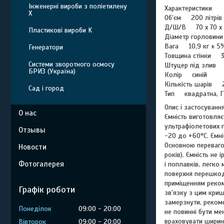
Інженерні вироби з поліетилену
Характеристики
Х
Об’єм 200 літрів
Д/Ш/В 70 x 70 x 
Пластикові вироби K
Діаметр горловин
Вага 10,9 кг ± 5
Генератори
Товщина стінки 3
Системи зворотного осмосу
Штуцер під злив 1
БРИЗ (Україна)
Колір синій
Кількість шарів 
Сад і город
Тип квадратна, Г
Опис і застосуванн
О нас
Ємність виготовляє
ультрафіолетових п
Отзывы
-20 до +60°C. Ємні
Основною перевагою
Новости
років). Ємність не 
Фотогалерея
і поплавків, легко
поверхня перешкод
приміщенням рекоме
Графік роботи
зв'язку з цим криш
замерзнути, рекоме
Понеділок
09:00
20:00
не повинні бути ме
враховувати ширин
Вівторок
09:00
20:00