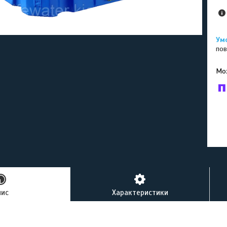
пов
У к
буд
пис
Характеристики