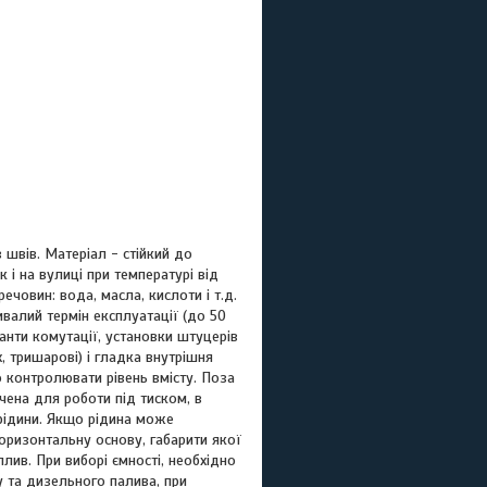
швів. Матеріал - стійкий до
 і на вулиці при температурі від
човин: вода, масла, кислоти і т.д.
валий термін експлуатації (до 50
ріанти комутації, установки штуцерів
, тришарові) і гладка внутрішня
контролювати рівень вмісту. Поза
чена для роботи під тиском, в
 рідини. Якщо рідина може
горизонтальну основу, габарити якої
лив. При виборі ємності, необхідно
 та дизельного палива, при