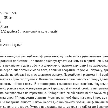
56 см ± 5%
и 35 см
%
,5 мм
/2 дюйма (пластиковий в комплекті)
2
К 200 RKД Куб
я
ться методом ротаційного формування, що робить її суцільнолитою без 
роменів поліетилен дозволяє експлуатувати ємність як в приміщенні, так
сть призначена для роботи з широким спектром харчових і не харчових ре
 перед аналогами є мала вага, великий асортимент форм і літражу, три
іржавіє, не вбирає і не має власного запаху. Передбачені різноманітні ва
 миється і транспортується. Наявність темного зовнішнього кольору (двох
жають цвітінню води. В одношарових ємностях є можливість візуально 
ндується використовувати двох і тришарові ємності. Ємність не призна
ка закривається не герметично. Забороняється зберігати легкозаймисті
ндується її попередньо злити. Монтувати необхідно на рівну і тверду 
нше габаритів ємності. Також необхідно виключити зовнішній фізичний вп
у дверного отвору. Гумова прокладка на штуцерах не стійка до бензину