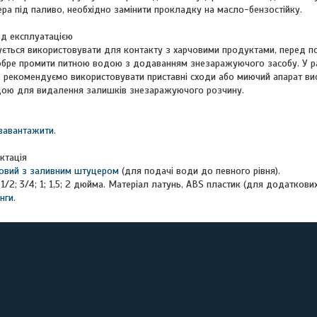
ра під паливо, необхідно замінити прокладку на масло-бензостійку.
д експлуатацією
ується використовувати для контакту з харчовими продуктами, перед п
бре промити питною водою з додаванням знезаражуючого засобу. У раз
 рекомендуємо використовувати приставні сходи або миючий апарат висо
дою для видалення залишків знезаражуючого розчину.
завантажити
.
ктація
овий з заливним штуцером
(для подачі води до певного рівня).
1/2; 3/4; 1; 1,5; 2 дюйма. Матеріал латунь, ABS пластик (для додаткови
нги.