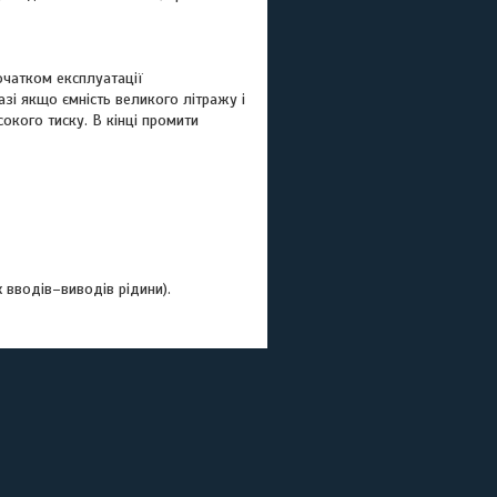
очатком експлуатації
і якщо ємність великого літражу і
кого тиску. В кінці промити
х вводів–виводів рідини).