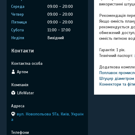
використанні штуце
Середа
09:00
20:00
Четвер
09:00
20:00
Рекомендація пере
Якщо ємність план
Пʼятниця
09:00
20:00
рекомендується до
Субота
11:00
17:00
обмежений доступ,
Неділя
Вихідний
ємність питною во
Гарантія:
1 рік.
Контакти
Технічний паспорт:
Додаткова компле
Артем
Поплавок промисл
Штуцер діаметром
Коннектори та фіти
LifeWater
вул. Новопольова 97а, Київ, Україн
а