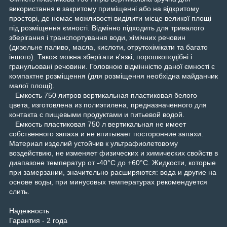
використання в закритому приміщенні або на відкритому
просторі, де немає можливості виділити місце великої площі
під розміщення ємності. Відмінно підходить для тривалого
зберігання і транспортування води, хімічних речовин
(дизельне паливо, масла, кислоти, отрутохімікати та багато
іншого). Також можна зберігати в'язкі, порошкоподібні і
гранульовані речовини. Головною відмінністю даної ємності є
компактне розміщення (для розміщення необхідна майданчик
малої площі).
Емкость 750 литров вертикальная пластиковая белого
цвета, изготовлена из полиэтилена, предназначенного для
контакта с пищевыми продуктами и питьевой водой.
Емкость пластиковая 750 л вертикальная не имеет
собственного запаха и не впитывает посторонние запахи.
Материал изделий устойчив к ультрафиолетовому
воздействию, не изменяет физических и химических свойств в
диапазоне температур от -40°C до +60°С. Жидкости, которые
при замерзании, значительно расширяются: вода и другие на
основе воды, при минусовых температурах рекомендуется
слить.
Надежность
Гарантия - 2 года