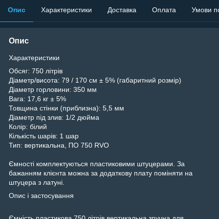
Опис
Характеристики
Доставка
Оплата
Умови п
Опис
Характеристики
Обсяг: 750 літрів
Діаметр/висота: 79 / 170 см ± 5% (габаритний розмір)
Діаметр горловини: 350 мм
Вага: 17,6 кг ± 5%
Товщина стінки (приблизна): 5,5 мм
Діаметр під злив: 1/2 дюйма
Колір: білий
Кількість шарів: 1 шар
Тип: вертикальна, ПО 750 RVО
Ємності комплектуються пластиковими штуцерами. За
бажанням клієнта можна за додаткову плату поміняти на
штуцера з латуні.
Опис і застосування
Ємність пластикова 750 літрів вертикальна зручна для