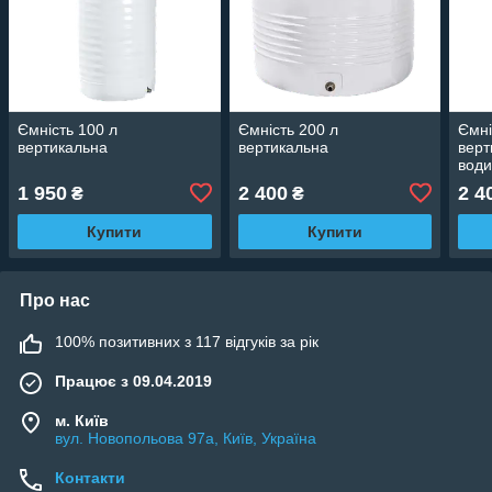
Ємність 100 л
Ємність 200 л
Ємні
вертикальна
вертикальна
верт
води
куб
1 950
2 400
2 4
₴
₴
Купити
Купити
Про нас
100% позитивних з 117 відгуків за рік
Працює з 09.04.2019
м. Київ
вул. Новопольова 97а, Київ, Україна
Контакти