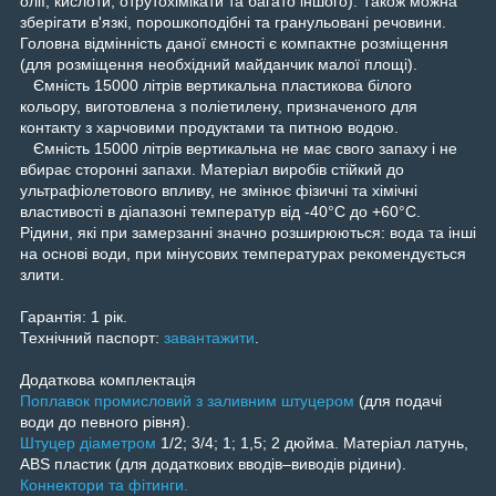
олії, кислоти, отрутохімікати та багато іншого). Також можна
зберігати в'язкі, порошкоподібні та гранульовані речовини.
Головна відмінність даної ємності є компактне розміщення
(для розміщення необхідний майданчик малої площі).
Ємність 15000 літрів вертикальна пластикова білого
кольору, виготовлена з поліетилену, призначеного для
контакту з харчовими продуктами та питною водою.
Ємність 15000 літрів вертикальна не має свого запаху і не
вбирає сторонні запахи. Матеріал виробів стійкий до
ультрафіолетового впливу, не змінює фізичні та хімічні
властивості в діапазоні температур від -40°C до +60°С.
Рідини, які при замерзанні значно розширюються: вода та інші
на основі води, при мінусових температурах рекомендується
злити.
Гарантія:
1 рік.
Технічний паспорт:
завантажити
.
Додаткова комплектація
Поплавок промисловий з заливним штуцером
(для подачі
води до певного рівня).
Штуцер діаметром
1/2; 3/4; 1; 1,5; 2 дюйма. Матеріал латунь,
ABS пластик (для додаткових вводів–виводів рідини).
Коннектори та фітинги.