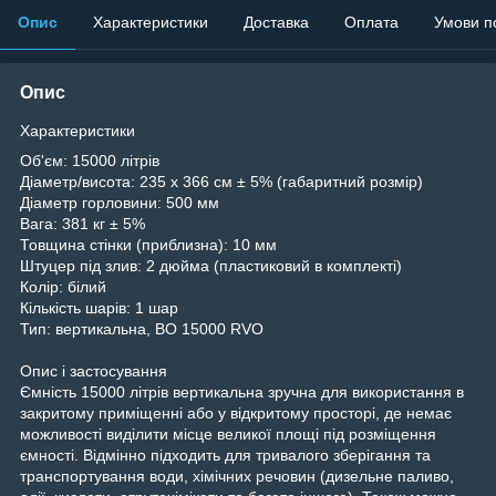
Опис
Характеристики
Доставка
Оплата
Умови п
Опис
Характеристики
Об'єм: 15000 літрів
Діаметр/висота: 235 x 366 см ± 5% (габаритний розмір)
Діаметр горловини: 500 мм
Вага: 381 кг ± 5%
Товщина стінки (приблизна): 10 мм
Штуцер під злив: 2 дюйма (пластиковий в комплекті)
Колір: білий
Кількість шарів: 1 шар
Тип: вертикальна, ВО 15000 RVО
Опис і застосування
Ємність 15000 літрів вертикальна зручна для використання в
закритому приміщенні або у відкритому просторі, де немає
можливості виділити місце великої площі під розміщення
ємності. Відмінно підходить для тривалого зберігання та
транспортування води, хімічних речовин (дизельне паливо,