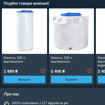
Подібні товари компанії
Ємність 100 л
Ємність 200 л
Ємні
вертикальна
вертикальна
верт
води
куб
1 950
2 400
2 4
₴
₴
Купити
Купити
Про нас
100% позитивних з 117 відгуків за рік