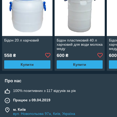
Бідон 20 л харчовий
Бідон пластиковий 40 л
Бідо
харчовий для води молока
харч
меду
мед
558
600
600
₴
₴
Купити
Купити
Про нас
100% позитивних з 117 відгуків за рік
Працює з 09.04.2019
м. Київ
вул. Новопольова 97а, Київ, Україна