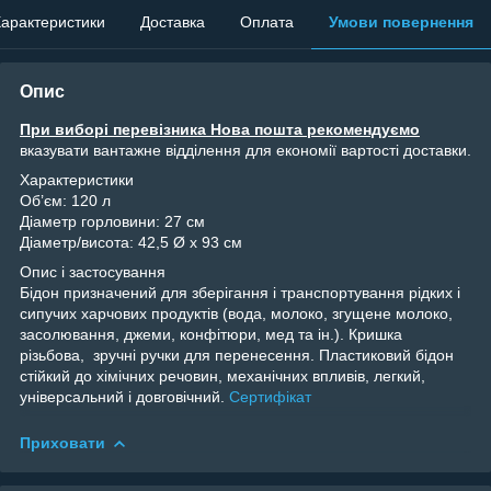
арактеристики
Доставка
Оплата
Умови повернення
Опис
При виборі перевізника Нова пошта рекомендуємо
вказувати вантажне відділення для економії вартості доставки.
Характеристики
Об’єм: 120
л
Діаметр горловини:
27 см
Діаметр/висота: 42,5
Ø x 93 см
Опис і застосування
Бідон призначений для зберігання і транспортування рідких і
сипучих харчових продуктів (вода, молоко, згущене молоко,
засолювання, джеми, конфітюри, мед та ін.). Кришка
різьбова, зручні ручки для перенесення. Пластиковий бідон
стійкий до хімічних речовин, механічних впливів, легкий,
універсальний і довговічний.
Сертифікат
Приховати