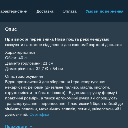
арактеристики
Доставка
Оплата
Умови повернення
Опис
При виборі перевізника Нова пошта рекомендуємо
вказувати вантажне відділення для економії вартості доставки.
Характеристики
Об’єм: 40
л
Діаметр горловини: 21
см
Діаметр/висота: 32,7
Ø x 54 см
Опис і застосування
Бідон призначений для зберігання і транспортування
нехарчових речовин (дизельне паливо, масла, кислоти,
отрутохімікати та багато іншого). Бідон має зручну форму і
практичні розміри, а також ергономічні ручки які спрощують
транспортування і перенесення. Пластиковий бідон стійкий до
хімічних речовин, механічних впливів, легкий, універсальний і
довговічний.
Сертифікат
Приховати