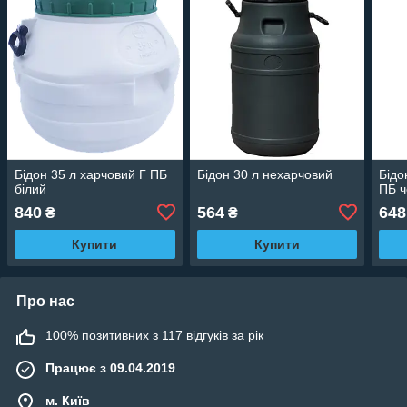
Бідон 35 л харчовий Г ПБ
Бідон 30 л нехарчовий
Бідо
білий
ПБ 
840
564
648
₴
₴
Купити
Купити
Про нас
100% позитивних з 117 відгуків за рік
Працює з 09.04.2019
м. Київ