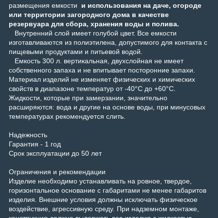
размещения емкости
и использования на даче, огороде
или территории загородного дома в качестве
резервуара для сбора, хранения воды и полива.
Внутренний слой имеет голубой цвет. Все емкости
изготавливаются из полиэтилена, допустимого для контакта с
пищевыми продуктами и питьевой водой.
Емкость 300 л. вертикальная, двухслойная не имеет
собственного запаха и не впитывает посторонние запахи.
Материал изделий не изменяет физических и химических
свойств в диапазоне температур от -40°C до +60°С.
Жидкости, которые при замерзании, значительно
расширяются: вода и другие на основе воды, при минусовых
температурах рекомендуется слить.
Надежность
Гарантия - 1 год
Срок эксплуатации до 50 лет
Ограничения и рекомендации
Изделие необходимо устанавливать на ровное, твердое,
горизонтальное основание с габаритами не менее габаритов
изделия. Внешние условия должны исключать физическое
воздействие, агрессивную среду. При надземном монтаже,
конструкция должна выдержать вес изделия с жидкостью.