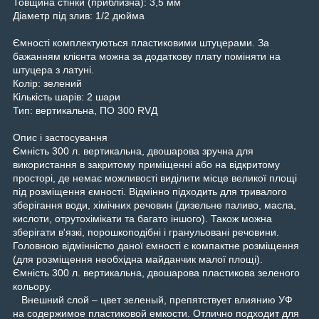
Товщина стінки (приблизна): 3,5 мм
Діаметр під злив: 1/2 дюйма
Ємності комплектуються пластиковими штуцерами. За
бажанням клієнта можна за додаткову плату поміняти на
штуцера з латуні.
Колір: зелений
Кількість шарів: 2 шари
Тип: вертикальна, ПО 300 RVД
Опис і застосування
Ємність 300 л. вертикальна, двошарова зручна для
використання в закритому приміщенні або на відкритому
просторі, де немає можливості виділити місце великої площі
під розміщення ємності. Відмінно підходить для тривалого
зберігання води, хімічних речовин (дизельне паливо, масла,
кислоти, отрутохімікати та багато іншого). Також можна
зберігати в'язкі, порошкоподібні і гранульовані речовини.
Головною відмінністю даної ємності є компактне розміщення
(для розміщення необхідна майданчик малої площі).
Ємність 300 л. вертикальна, двошарова пластикова зеленого
кольору.
Внешний слой – цвет зеленый, препятствует влиянию УФ
на содержимое пластиковой емкости. Отлично подходит для