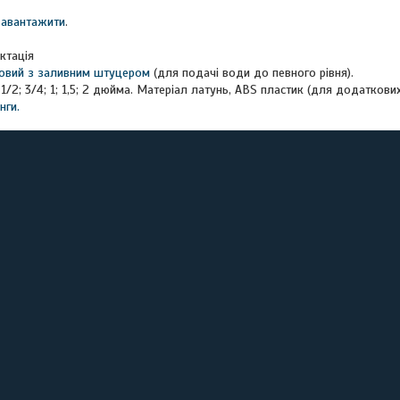
завантажити
.
ктація
овий з заливним штуцером
(для подачі води до певного рівня).
1/2; 3/4; 1; 1,5; 2 дюйма. Матеріал латунь, ABS пластик (для додаткови
нги.