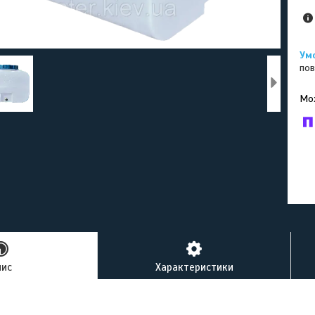
пов
У к
буд
пис
Характеристики