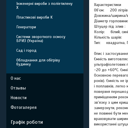
Інженерні вироби з поліетилену
Характеристики
Х
Об’єм
:
200 літрів
Довжина/ширина/в
Пластикові вироби K
Діаметр горловини
Штуцер під злив
:
1
Генератори
Колір
:
білий, син
Системи зворотного осмосу
Кількість шарів
:
1
БРИЗ (Україна)
Тип
:
квадратна, Г
Сад і город
Опис і застосуванн
Ємність виготовляє
Обладнання для обігріву
будинку
ультрафіолетових п
-20 до +60°C. Ємні
Основною перевагою
О нас
років). Ємність не 
і поплавків, легко
Отзывы
поверхня перешкод
приміщенням рекоме
Новости
зв'язку з цим криш
Фотогалерея
замерзнути, рекоме
не повинні бути ме
враховувати ширин
Графік роботи
використанні штуце