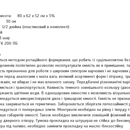
исота
:
80 x 62 x 52 см ± 5%
:
30 см
/2 дюйма (пластиковий в комплекті)
ій
 шар
К 200 ПБ
я
ться методом ротаційного формування, що робить її суцільнолитою без 
роменів поліетилен дозволяє експлуатувати ємність як в приміщенні, так
сть призначена для роботи з широким спектром харчових і не харчових ре
 перед аналогами є мала вага, великий асортимент форм і літражу, три
іржавіє, не вбирає і не має власного запаху. Передбачені різноманітні ва
 миється і транспортується. Наявність темного зовнішнього кольору (двох
жають цвітінню води. В одношарових ємностях є можливість візуально 
ндується використовувати двох і тришарові ємності. Ємність не призна
ка закривається не герметично. Забороняється зберігати легкозаймисті
ндується її попередньо злити. Монтувати необхідно на рівну і тверду 
нше габаритів ємності. Також необхідно виключити зовнішній фізичний вп
у дверного отвору. Гумова прокладка на штуцерах не стійка до бензину
ра під паливо, необхідно замінити прокладку на масло-бензостійку.