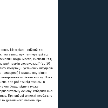
швів. Матеріал - стійкий до
 і на вулиці при температурі від
човин: вода, масла, кислоти і т.д.
валий термін експлуатації (до 50
ріанти комутації, установки штуцерів
, тришарові) і гладка внутрішня
контролювати рівень вмісту. Поза
чена для роботи під тиском, в
 рідини. Якщо рідина може
горизонтальну основу, габарити якої
лив. При виборі ємності, необхідно
 та дизельного палива, при