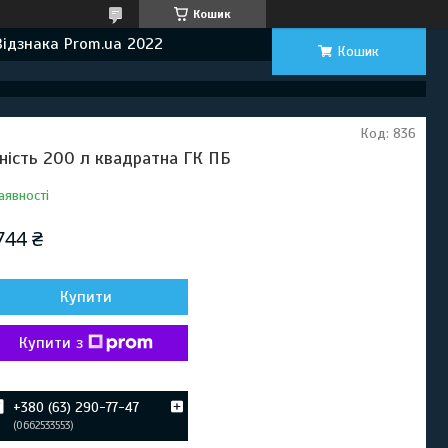
Кошик
Відзнака Prom.ua 2022
Кошик
Код:
836
ність 200 л квадратна ГК ПБ
аявності
744 ₴
Купити
Купити з
+380 (63) 290-77-47
0662533553