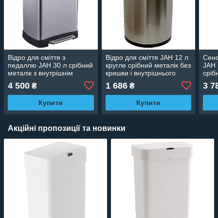
Відро для сміття з
Відро для сміття JAH 12 л
Сенс
педаллю JAH 30 л срібний
кругле срібний металік без
JAH 
металік з внутрішнім
кришки і внутрішнього
сріб
відром
відра
внут
4 500
1 686
3 7
₴
₴
Купити
Купити
Акційні пропозиції та новинки