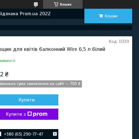
Кошик
Відзнака Prom.ua 2022
Кошик
Код:
11319
рщик для квітів балконний Wire 6,5 л білий
аявності
2 ₴
німальна сума замовлення на сайті — 700 ₴
Купити
Купити з
+380 (63) 290-77-47