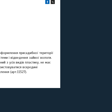
 оформлення присадибної території
теми і відведення зайвої вологи.
й з усіх видів пластику, не має
ристовуватися всередині
лення (арт.11327).