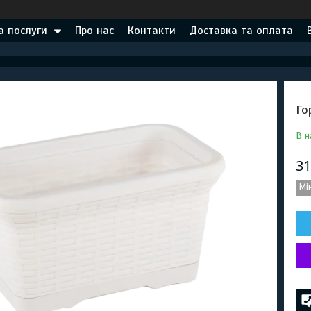
а послуги
Про нас
Контакти
Доставка та оплата
Го
В н
31
Мі