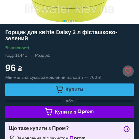
Горщик для квітів Daisy 3 л фісташково-
зелений
В наявності
Код: 11441
Роздріб
96
₴
Мінімальна сума замовлення на сайті — 700 ₴
Купити
або
Купити з
Що таке купити з Пром?
Замовлення під захистом