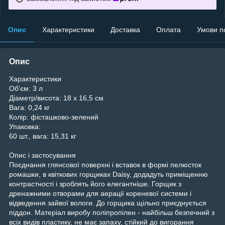
Опис
Характеристики
Доставка
Оплата
Умови п
Опис
Характеристики
Об'єм:
3 л
Діаметр/висота:
18 х 16,5 см
Вага:
0,24 кг
Колір:
фісташково-зелений
Упаковка:
60 шт., вага: 15,31 кг
Опис і застосування
Поєднання глянсової поверхні і вставок в формі пелюсток
ромашки, в квіткових горщиках Daisy, додадуть приміщенню
контрастності і зроблять його елегантніше. Горщик з
дренажними отворами для аерації кореневої системи і
відведення зайвої вологи. До горщика щільно приєднується
піддон. Матеріал виробу поліпропілен - найбільш безпечний з
всіх видів пластику, не має запаху, стійкий до вигорання