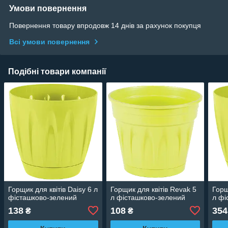
Умови повернення
Повернення товару впродовж 14 днів за рахунок покупця
Всі умови повернення
Подібні товари компанії
Горщик для квітів Daisy 6 л
Горщик для квітів Revak 5
Горщ
фісташково-зелений
л фісташково-зелений
л фі
138
108
354
₴
₴